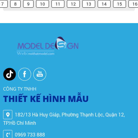
7
8
9
10
11
12
13
14
15
16
CÔNG TY TNHH
THIẾT KẾ HÌNH MẪU
182/13 Hà Huy Giáp, Phường Thạnh Lộc, Quận 12,
TP.Hồ Chí Minh
0969 733 888