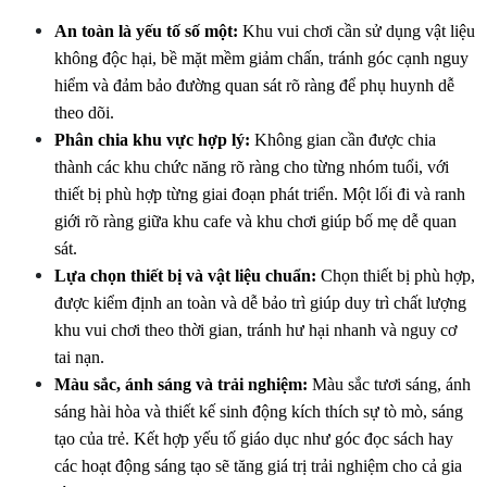
An toàn là yếu tố số một:
 Khu vui chơi cần sử dụng vật liệu 
không độc hại, bề mặt mềm giảm chấn, tránh góc cạnh nguy 
hiểm và đảm bảo đường quan sát rõ ràng để phụ huynh dễ 
theo dõi. 
Phân chia khu vực hợp lý:
 Không gian cần được chia 
thành các khu chức năng rõ ràng cho từng nhóm tuổi, với 
thiết bị phù hợp từng giai đoạn phát triển. Một lối đi và ranh 
giới rõ ràng giữa khu cafe và khu chơi giúp bố mẹ dễ quan 
sát.
Lựa chọn thiết bị và vật liệu chuẩn:
 Chọn thiết bị phù hợp, 
được kiểm định an toàn và dễ bảo trì giúp duy trì chất lượng 
khu vui chơi theo thời gian, tránh hư hại nhanh và nguy cơ 
tai nạn.
Màu sắc, ánh sáng và trải nghiệm:
 Màu sắc tươi sáng, ánh 
sáng hài hòa và thiết kế sinh động kích thích sự tò mò, sáng 
tạo của trẻ. Kết hợp yếu tố giáo dục như góc đọc sách hay 
các hoạt động sáng tạo sẽ tăng giá trị trải nghiệm cho cả gia 