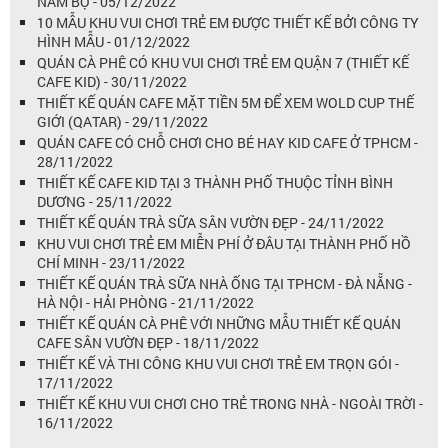
NAM BỘ - 05/12/2022
10 MẪU KHU VUI CHƠI TRẺ EM ĐƯỢC THIẾT KẾ BỞI CÔNG TY
HÌNH MẪU - 01/12/2022
QUÁN CÀ PHÊ CÓ KHU VUI CHƠI TRẺ EM QUẬN 7 (THIẾT KẾ
CAFE KID) - 30/11/2022
THIẾT KẾ QUÁN CAFE MẶT TIỀN 5M ĐỂ XEM WOLD CUP THẾ
GIỚI (QATAR) - 29/11/2022
QUÁN CAFE CÓ CHỖ CHƠI CHO BÉ HAY KID CAFE Ở TPHCM -
28/11/2022
THIẾT KẾ CAFE KID TẠI 3 THÀNH PHỐ THUỘC TỈNH BÌNH
DƯƠNG - 25/11/2022
THIẾT KẾ QUÁN TRÀ SỮA SÂN VƯỜN ĐẸP - 24/11/2022
KHU VUI CHƠI TRẺ EM MIỄN PHÍ Ở ĐÂU TẠI THÀNH PHỐ HỒ
CHÍ MINH - 23/11/2022
THIẾT KẾ QUÁN TRÀ SỮA NHÀ ỐNG TẠI TPHCM - ĐÀ NẴNG -
HÀ NỘI - HẢI PHÒNG - 21/11/2022
THIẾT KẾ QUÁN CÀ PHÊ VỚI NHỮNG MẪU THIẾT KẾ QUÁN
CAFE SÂN VƯỜN ĐẸP - 18/11/2022
THIẾT KẾ VÀ THI CÔNG KHU VUI CHƠI TRẺ EM TRỌN GÓI -
17/11/2022
THIẾT KẾ KHU VUI CHƠI CHO TRẺ TRONG NHÀ - NGOÀI TRỜI -
16/11/2022