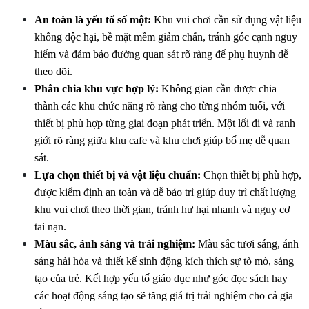
An toàn là yếu tố số một:
 Khu vui chơi cần sử dụng vật liệu 
không độc hại, bề mặt mềm giảm chấn, tránh góc cạnh nguy 
hiểm và đảm bảo đường quan sát rõ ràng để phụ huynh dễ 
theo dõi. 
Phân chia khu vực hợp lý:
 Không gian cần được chia 
thành các khu chức năng rõ ràng cho từng nhóm tuổi, với 
thiết bị phù hợp từng giai đoạn phát triển. Một lối đi và ranh 
giới rõ ràng giữa khu cafe và khu chơi giúp bố mẹ dễ quan 
sát.
Lựa chọn thiết bị và vật liệu chuẩn:
 Chọn thiết bị phù hợp, 
được kiểm định an toàn và dễ bảo trì giúp duy trì chất lượng 
khu vui chơi theo thời gian, tránh hư hại nhanh và nguy cơ 
tai nạn.
Màu sắc, ánh sáng và trải nghiệm:
 Màu sắc tươi sáng, ánh 
sáng hài hòa và thiết kế sinh động kích thích sự tò mò, sáng 
tạo của trẻ. Kết hợp yếu tố giáo dục như góc đọc sách hay 
các hoạt động sáng tạo sẽ tăng giá trị trải nghiệm cho cả gia 