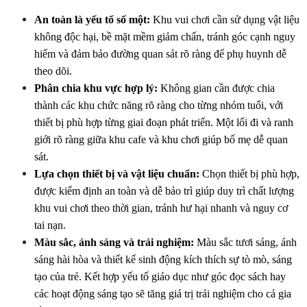
An toàn là yếu tố số một:
 Khu vui chơi cần sử dụng vật liệu 
không độc hại, bề mặt mềm giảm chấn, tránh góc cạnh nguy 
hiểm và đảm bảo đường quan sát rõ ràng để phụ huynh dễ 
theo dõi. 
Phân chia khu vực hợp lý:
 Không gian cần được chia 
thành các khu chức năng rõ ràng cho từng nhóm tuổi, với 
thiết bị phù hợp từng giai đoạn phát triển. Một lối đi và ranh 
giới rõ ràng giữa khu cafe và khu chơi giúp bố mẹ dễ quan 
sát.
Lựa chọn thiết bị và vật liệu chuẩn:
 Chọn thiết bị phù hợp, 
được kiểm định an toàn và dễ bảo trì giúp duy trì chất lượng 
khu vui chơi theo thời gian, tránh hư hại nhanh và nguy cơ 
tai nạn.
Màu sắc, ánh sáng và trải nghiệm:
 Màu sắc tươi sáng, ánh 
sáng hài hòa và thiết kế sinh động kích thích sự tò mò, sáng 
tạo của trẻ. Kết hợp yếu tố giáo dục như góc đọc sách hay 
các hoạt động sáng tạo sẽ tăng giá trị trải nghiệm cho cả gia 