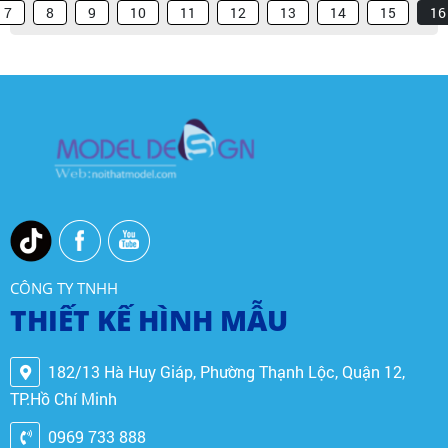
7
8
9
10
11
12
13
14
15
16
CÔNG TY TNHH
THIẾT KẾ HÌNH MẪU
182/13 Hà Huy Giáp, Phường Thạnh Lộc, Quận 12,
TP.Hồ Chí Minh
0969 733 888