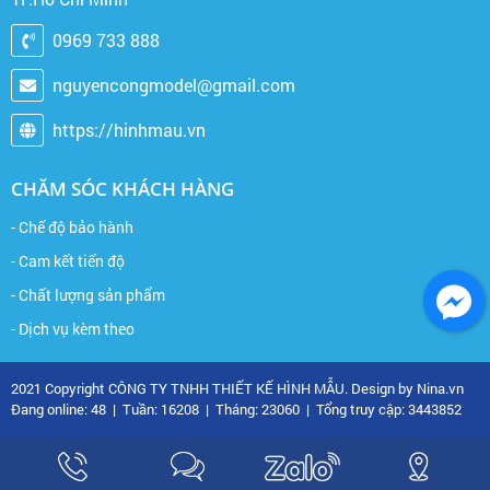
0969 733 888
nguyencongmodel@gmail.com
https://hinhmau.vn
CHĂM SÓC KHÁCH HÀNG
- Chế độ bảo hành
- Cam kết tiến độ
- Chất lượng sản phẩm
- Dịch vụ kèm theo
2021 Copyright CÔNG TY TNHH THIẾT KẾ HÌNH MẪU. Design by Nina.vn
Đang online: 48
|
Tuần: 16208
|
Tháng: 23060
|
Tổng truy cập: 3443852