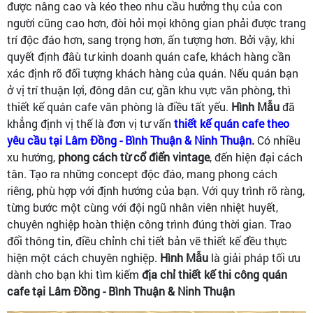
được nâng cao và kéo theo nhu cầu hưởng thụ của con
người cũng cao hơn, đòi hỏi mọi không gian phải được trang
trí độc đáo hơn, sang trọng hơn, ấn tượng hơn. Bởi vậy, khi
quyết định đâù tư kinh doanh quán cafe, khách hàng cần
xác định rõ đối tượng khách hàng của quán. Nếu quán bạn
ở vị trí thuận lợi, đông dân cư, gần khu vực văn phòng, thì
thiết kế quán cafe văn phòng là điều tất yếu.
Hình Mẫu
đã
khẳng định vị thế là đơn vị tư vấn
thiết kế quán cafe theo
yêu cầu tại Lâm Đồng - Bình Thuận & Ninh Thuận
.
Có nhiều
xu hướng,
phong cách từ cổ điển vintage
, đến hiện đại cách
tân. Tạo ra những concept độc đáo, mang phong cách
riêng, phù hợp với định hướng của bạn. Với quy trình rõ ràng,
từng bước một cùng với đội ngũ nhân viên nhiệt huyết,
chuyên nghiệp hoàn thiện công trình đúng thời gian. Trao
đổi thông tin, điều chỉnh chi tiết bản vẽ thiết kế đều thực
hiện một cách chuyên nghiệp.
Hình Mẫu
là giải pháp tối ưu
dành cho bạn khi tìm kiếm
địa chỉ thiết kế thi công quán
cafe tại Lâm Đồng - Bình Thuận & Ninh Thuận