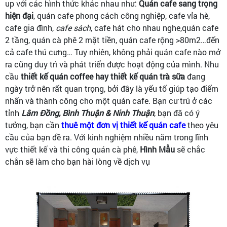
up với các hình thức khác nhau như:
Quán cafe sang trọng
hiện đại
, quán cafe phong cách công nghiệp, cafe vỉa hè,
cafe gia đình,
cafe sách
, cafe hát cho nhau nghe,quán cafe
2 tầng, quán cà phê 2 mặt tiền, quán cafe rộng >80m2…đến
cả cafe thú cưng… Tuy nhiên, không phải quán cafe nào mở
ra cũng duy trì và phát triển được hoạt động của mình. Nhu
cầu
thiết kế quán coffee hay thiết kế quán trà sữa
đang
ngày trở nên rất quan trọng, bởi đây là yếu tố giúp tạo điểm
nhấn và thành công cho một quán cafe. Bạn cư trú ở các
tỉnh
Lâm Đồng, Bình Thuận & Ninh Thuận
, bạn đã có ý
tưởng, bạn cần
thuê một đơn vị thiết kế quán cafe
theo yêu
cầu của bạn đề ra. Với kinh nghiệm nhiều năm trong lĩnh
vực thiết kế và thi công quán cà phê,
Hình Mẫu
sẽ chắc
chắn sẽ làm cho bạn hài lòng về dịch vụ