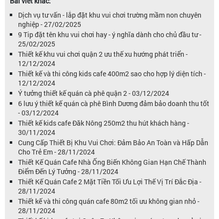
Bài viết khác:
Dịch vụ tư vấn - lắp đặt khu vui chơi trường mầm non chuyên
nghiệp - 27/02/2025
9 Tip đặt tên khu vui chơi hay - ý nghĩa dành cho chủ đầu tư -
25/02/2025
Thiết kế khu vui chơi quận 2 ưu thế xu hướng phát triển -
12/12/2024
Thiết kế và thi công kids cafe 400m2 sao cho hợp lý diện tích -
12/12/2024
Ý tưởng thiết kế quán cà phê quận 2 - 03/12/2024
6 lưu ý thiết kế quán cà phê Bình Dương đảm bảo doanh thu tốt
- 03/12/2024
Thiết kế kids cafe Đăk Nông 250m2 thu hút khách hàng -
30/11/2024
Cung Cấp Thiết Bị Khu Vui Chơi: Đảm Bảo An Toàn và Hấp Dẫn
Cho Trẻ Em - 28/11/2024
Thiết Kế Quán Cafe Nhà Ống Biến Không Gian Hạn Chế Thành
Điểm Đến Lý Tưởng - 28/11/2024
Thiết Kế Quán Cafe 2 Mặt Tiền Tối Ưu Lợi Thế Vị Trí Đắc Địa -
28/11/2024
Thiết kế và thi công quán cafe 80m2 tối ưu không gian nhỏ -
28/11/2024