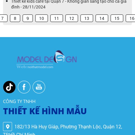
Thiết kế kids cafe tại Quận 7 - Không gian sáng tạo cho cả gia
đình - 28/11/2024
7
8
9
10
11
12
13
14
15
16
CÔNG TY TNHH
THIẾT KẾ HÌNH MẪU
182/13 Hà Huy Giáp, Phường Thạnh Lộc, Quận 12,
TP.Hồ Chí Minh