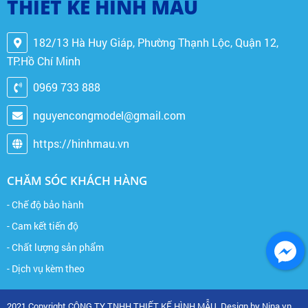
THIẾT KẾ HÌNH MẪU
182/13 Hà Huy Giáp, Phường Thạnh Lộc, Quận 12,
TP.Hồ Chí Minh
0969 733 888
nguyencongmodel@gmail.com
https://hinhmau.vn
CHĂM SÓC KHÁCH HÀNG
- Chế độ bảo hành
- Cam kết tiến độ
- Chất lượng sản phẩm
- Dịch vụ kèm theo
2021 Copyright CÔNG TY TNHH THIẾT KẾ HÌNH MẪU. Design by Nina.vn