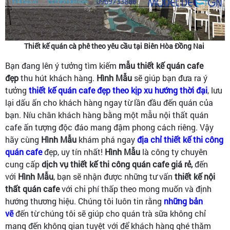
Thiết kế quán cà phê theo yêu cầu tại Biên Hòa Đồng Nai
Bạn đang lên ý tưởng tìm kiếm
mẫu thiết kế quán cafe
đẹp
thu hút khách hàng.
Hình Mẫu
sẽ giúp bạn đưa ra ý
tưởng
thiết kế quán cafe đẹp theo kịp xu hướng thời đại
, lưu
lại dấu ấn cho khách hàng ngay từ lần đầu đến quán của
bạn. Níu chân khách hàng bằng một mẫu nội thất quán
cafe ấn tượng độc đáo mang đậm phong cách riêng. Vậy
hãy cùng
Hình Mẫu
khám phá ngay
địa chỉ thiết kế thi công
quán cafe
đẹp, uy tín nhất!
Hình Mẫu
là công ty chuyên
cung cấp
dịch vụ thiết kế thi công quán cafe giá rẻ,
đến
với
Hình Mẫu
, bạn sẽ nhận được những tư vấn
thiết kế nội
thất quán cafe
với chi phí thấp theo mong muốn và định
hướng thương hiệu. Chúng tôi luôn tin rằng
những bản
vẽ
đến từ chúng tôi sẽ giúp cho quán trà sữa không chỉ
mang đến không gian tuyệt với để khách hàng ghé thăm