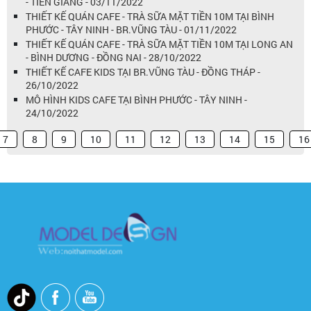
- TIỀN GIANG - 03/11/2022
THIẾT KẾ QUÁN CAFE - TRÀ SỮA MẶT TIỀN 10M TẠI BÌNH
PHƯỚC - TÂY NINH - BR.VŨNG TÀU - 01/11/2022
THIẾT KẾ QUÁN CAFE - TRÀ SỮA MẶT TIỀN 10M TẠI LONG AN
- BÌNH DƯƠNG - ĐỒNG NAI - 28/10/2022
THIẾT KẾ CAFE KIDS TẠI BR.VŨNG TÀU - ĐỒNG THÁP -
26/10/2022
MÔ HÌNH KIDS CAFE TẠI BÌNH PHƯỚC - TÂY NINH -
24/10/2022
7
8
9
10
11
12
13
14
15
16