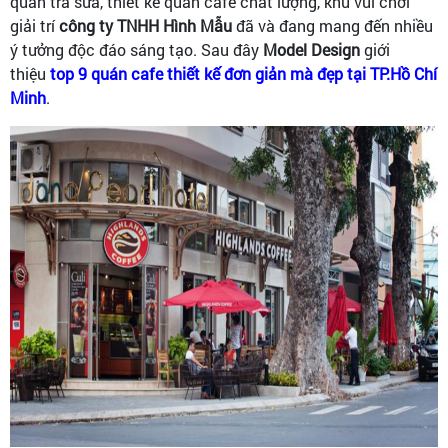
quán trà sữa, thiết kế quán cafe chất lượng, khu vui chơi
giải trí
công ty TNHH Hình Mẫu
đã và đang mang đến nhiều
ý tưởng độc đáo sáng tạo. Sau đây
Model Design
giới
thiệu
top 9 quán cafe thiết kế đơn giản mà đẹp tại TP.Hồ Chí
Minh
.