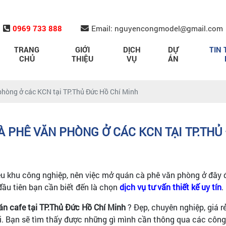
0969 733 888
Email: nguyencongmodel@gmail.com
TRANG
GIỚI
DỊCH
DỰ
TIN 
CHỦ
THIỆU
VỤ
ÁN
 phòng ở các KCN tại TP.Thủ Đức Hồ Chí Minh
À PHÊ VĂN PHÒNG Ở CÁC KCN TẠI TP.THỦ
ều khu công nghiệp, nên việc mở quán cà phê văn phòng ở đây
đầu tiên bạn cần biết đến là chọn
dịch vụ tư vấn thiết kế uy tín
.
uán cafe tại TP.Thủ Đức Hồ Chí Minh
? Đẹp, chuyên nghiệp, giá 
. Bạn sẽ tìm thấy được những gì mình cần thông qua các công