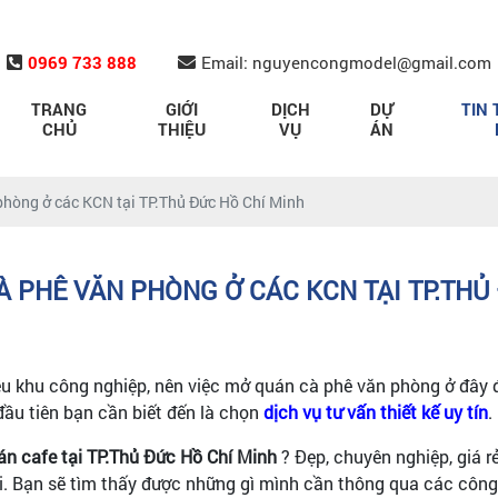
0969 733 888
Email: nguyencongmodel@gmail.com
TRANG
GIỚI
DỊCH
DỰ
TIN 
CHỦ
THIỆU
VỤ
ÁN
 phòng ở các KCN tại TP.Thủ Đức Hồ Chí Minh
À PHÊ VĂN PHÒNG Ở CÁC KCN TẠI TP.THỦ
ều khu công nghiệp, nên việc mở quán cà phê văn phòng ở đây
đầu tiên bạn cần biết đến là chọn
dịch vụ tư vấn thiết kế uy tín
.
uán cafe tại TP.Thủ Đức Hồ Chí Minh
? Đẹp, chuyên nghiệp, giá 
. Bạn sẽ tìm thấy được những gì mình cần thông qua các công