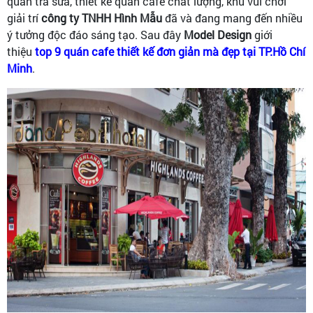
quán trà sữa, thiết kế quán cafe chất lượng, khu vui chơi
giải trí
công ty TNHH Hình Mẫu
đã và đang mang đến nhiều
ý tưởng độc đáo sáng tạo. Sau đây
Model Design
giới
thiệu
top 9 quán cafe thiết kế đơn giản mà đẹp tại TP.Hồ Chí
Minh
.