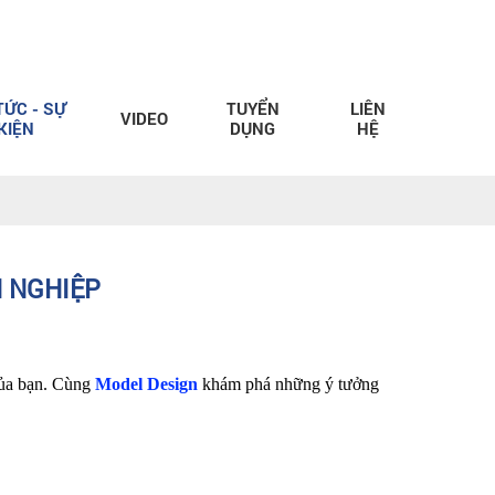
TỨC - SỰ
TUYỂN
LIÊN
VIDEO
KIỆN
DỤNG
HỆ
N NGHIỆP
ủa bạn. Cùng 
Model Design
 khám phá những ý tưởng 