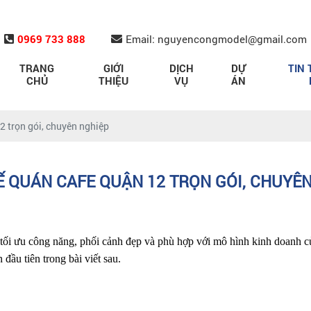
0969 733 888
Email: nguyencongmodel@gmail.com
TRANG
GIỚI
DỊCH
DỰ
TIN 
CHỦ
THIỆU
VỤ
ÁN
2 trọn gói, chuyên nghiệp
Ế QUÁN CAFE QUẬN 12 TRỌN GÓI, CHUYÊ
tối ưu công năng, phối cảnh đẹp và phù hợp với mô hình kinh doanh c
đầu tiên trong bài viết sau. 