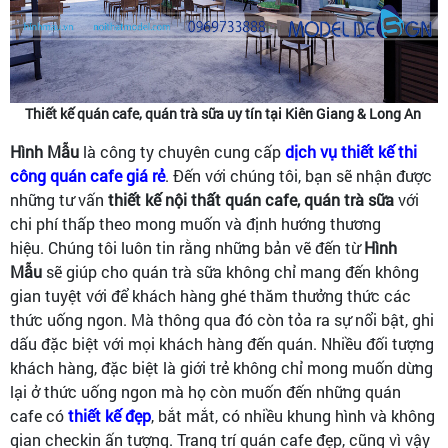
Thiết kế quán cafe, quán trà sữa uy tín tại Kiên Giang & Long An
Hình Mẫu
là công ty chuyên cung cấp
dịch vụ thiết kế thi
công quán cafe giá rẻ
. Đến với chúng tôi, bạn sẽ nhận được
những tư vấn
thiết kế nội thất quán cafe, quán trà sữa
với
chi phí thấp theo mong muốn và định hướng thương
hiệu. Chúng tôi luôn tin rằng những bản vẽ đến từ
Hình
Mẫu
sẽ giúp cho quán trà sữa không chỉ mang đến không
gian tuyệt với để khách hàng ghé thăm thưởng thức các
thức uống ngon. Mà thông qua đó còn tỏa ra sự nổi bật, ghi
dấu đặc biệt với mọi khách hàng đến quán. Nhiều đối tượng
khách hàng, đặc biệt là giới trẻ không chỉ mong muốn dừng
lại ở thức uống ngon mà họ còn muốn đến những quán
cafe có
thiết kế đẹp
, bắt mắt, có nhiều khung hình và không
gian checkin ấn tượng. Trang trí quán cafe đẹp, cũng vì vậy