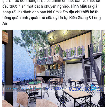
gian. Trao đổi thông tin, điều chỉnh chi tiết bản vẽ thiết kế
đều thực hiện một cách chuyên nghiệp.
Hình Mẫu
là giải
pháp tối ưu dành cho bạn khi tìm kiếm
địa chỉ thiết kế thi
công quán cafe, quán trà sữa uy tín tại Kiên Giang & Long
An