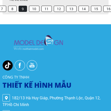
7
8
9
10
11
12
13
14
15
16
CÔNG TY TNHH
THIẾT KẾ HÌNH MẪU
182/13 Hà Huy Giáp, Phường Thạnh Lộc, Quận 12,
TP.Hồ Chí Minh