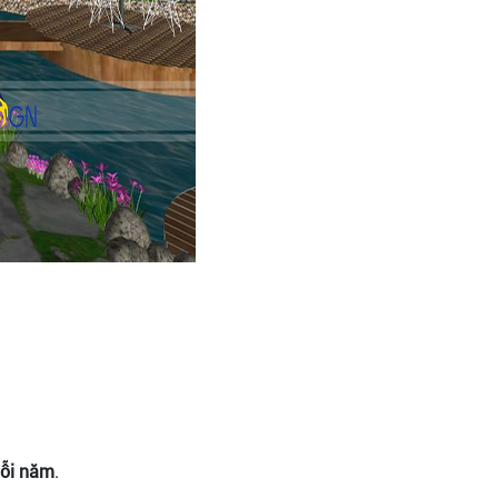
mỗi năm
.