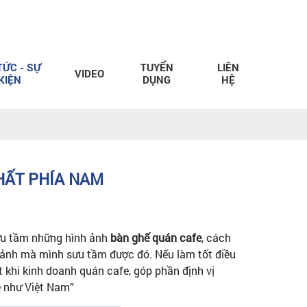
TỨC - SỰ
TUYỂN
LIÊN
VIDEO
KIỆN
DỤNG
HỆ
NHẤT PHÍA NAM
sưu tầm những hình ảnh
bàn ghế quán cafe
, cách
h ảnh mà mình sưu tầm được đó. Nếu làm tốt điều
 khi kinh doanh quán cafe, góp phần định vị
ê như Việt Nam”