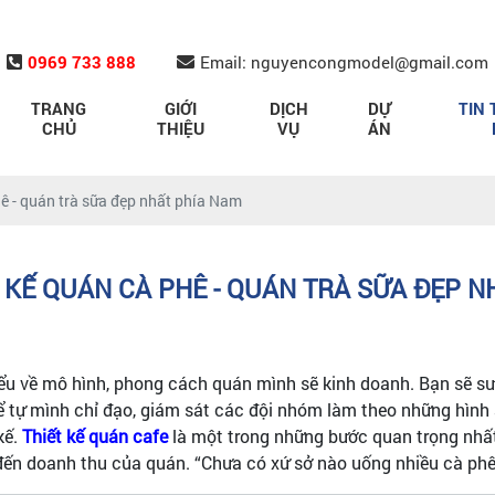
0969 733 888
Email: nguyencongmodel@gmail.com
TRANG
GIỚI
DỊCH
DỰ
TIN 
CHỦ
THIỆU
VỤ
ÁN
hê - quán trà sữa đẹp nhất phía Nam
 KẾ QUÁN CÀ PHÊ - QUÁN TRÀ SỮA ĐẸP 
iểu về mô hình, phong cách quán mình sẽ kinh doanh. Bạn sẽ 
thể tự mình chỉ đạo, giám sát các đội nhóm làm theo những hìn
kế.
Thiết kế quán cafe
là một trong những bước quan trọng nhất
g đến doanh thu của quán. “Chưa có xứ sở nào uống nhiều cà ph