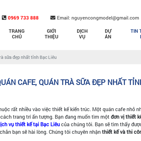
0969 733 888
Email: nguyencongmodel@gmail.com
TRANG
GIỚI
DỊCH
DỰ
TIN 
CHỦ
THIỆU
VỤ
ÁN
rà sữa đẹp nhất tỉnh Bạc Liêu
QUÁN CAFE, QUÁN TRÀ SỮA ĐẸP NHẤT TỈN
ộc rất nhiều vào việc thiết kế kiến trúc. Một quán cafe nhỏ n
ng cách trang trí ấn tượng. Bạn đang muốn tìm một
đơn vị thiết 
ịch vụ thiết kế
tại Bạc Liêu
của chúng tôi. Bạn sẽ tìm thấy đượ
chắn bạn sẽ hài lòng. Chúng tôi chuyên nhận
thiết kế và thi cô