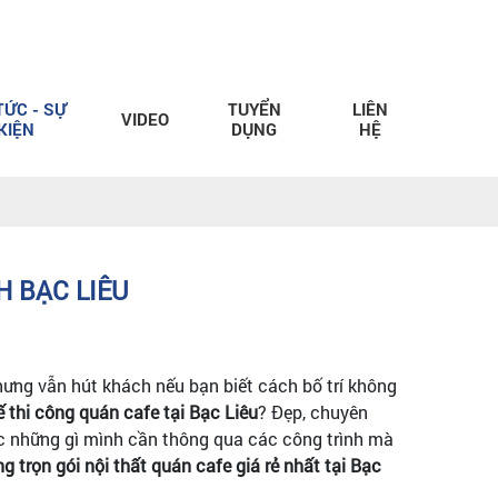
TỨC - SỰ
TUYỂN
LIÊN
VIDEO
KIỆN
DỤNG
HỆ
H BẠC LIÊU
hưng vẫn hút khách nếu bạn biết cách bố trí không
kế thi công quán cafe tại Bạc Liêu
? Đẹp, chuyên
c những gì mình cần thông qua các công trình mà
ng trọn gói nội thất quán cafe giá rẻ nhất tại Bạc