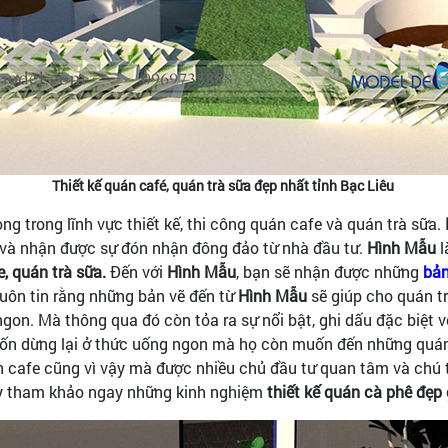
Thiết kế quán café, quán trà sữa đẹp nhất tỉnh Bạc Liêu
ng trong lĩnh vực thiết kế, thi công quán cafe và quán trà sữa.
tế và nhận được sự đón nhận đông đảo từ nhà đầu tư.
Hình Mẫu
l
, quán trà sữa.
Đến với
Hình Mẫu
, bạn sẽ nhận được những
bản
uôn tin rằng những bản vẽ đến từ
Hình Mẫu
sẽ giúp cho quán t
n. Mà thông qua đó còn tỏa ra sự nổi bật, ghi dấu đặc biệt v
uốn dừng lại ở thức uống ngon mà họ còn muốn đến những quán t
án cafe cũng vì vậy mà được nhiều chủ đầu tư quan tâm và chú 
Hãy tham khảo ngay những kinh nghiệm
thiết kế quán cà phê đẹp 