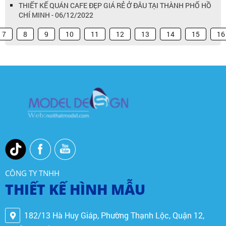
THIẾT KẾ QUÁN CAFE ĐẸP GIÁ RẺ Ở ĐÂU TẠI THÀNH PHỐ HỒ
CHÍ MINH - 06/12/2022
7
8
9
10
11
12
13
14
15
16
CÔNG TY TNHH
THIẾT KẾ HÌNH MẪU
182/13 Hà Huy Giáp, Phường Thạnh Lộc, Quận 12,