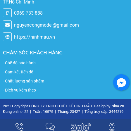
TP.Hồ Chí Minh
0969 733 888
nguyencongmodel@gmail.com
https://hinhmau.vn
CHĂM SÓC KHÁCH HÀNG
- Chế độ bảo hành
- Cam kết tiến độ
- Chất lượng sản phẩm
- Dịch vụ kèm theo
2021 Copyright CÔNG TY TNHH THIẾT KẾ HÌNH MẪU. Design by Nina.vn
Đang online: 22
|
Tuần: 16575
|
Tháng: 23427
|
Tổng truy cập: 3444219