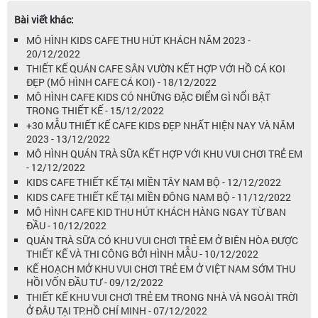
Bài viết khác:
MÔ HÌNH KIDS CAFE THU HÚT KHÁCH NĂM 2023 -
20/12/2022
THIẾT KẾ QUÁN CAFE SÂN VƯỜN KẾT HỢP VỚI HỒ CÁ KOI
ĐẸP (MÔ HÌNH CAFE CÁ KOI) - 18/12/2022
MÔ HÌNH CAFE KIDS CÓ NHỮNG ĐẶC ĐIỂM GÌ NỔI BẬT
TRONG THIẾT KẾ - 15/12/2022
+30 MẪU THIẾT KẾ CAFE KIDS ĐẸP NHẤT HIỆN NAY VÀ NĂM
2023 - 13/12/2022
MÔ HÌNH QUÁN TRÀ SỮA KẾT HỢP VỚI KHU VUI CHƠI TRẺ EM
- 12/12/2022
KIDS CAFE THIẾT KẾ TẠI MIỀN TÂY NAM BỘ - 12/12/2022
KIDS CAFE THIẾT KẾ TẠI MIỀN ĐÔNG NAM BỘ - 11/12/2022
MÔ HÌNH CAFE KID THU HÚT KHÁCH HÀNG NGAY TỪ BAN
ĐẦU - 10/12/2022
QUÁN TRÀ SỮA CÓ KHU VUI CHƠI TRẺ EM Ở BIÊN HÒA ĐƯỢC
THIẾT KẾ VÀ THI CÔNG BỞI HÌNH MẪU - 10/12/2022
KẾ HOẠCH MỞ KHU VUI CHƠI TRẺ EM Ở VIỆT NAM SỚM THU
HỒI VỐN ĐẦU TƯ - 09/12/2022
THIẾT KẾ KHU VUI CHƠI TRẺ EM TRONG NHÀ VÀ NGOÀI TRỜI
Ở ĐÂU TẠI TP.HỒ CHÍ MINH - 07/12/2022