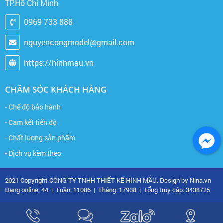
TP.Hồ Chí Minh
0969 733 888
nguyencongmodel@gmail.com
https://hinhmau.vn
CHĂM SÓC KHÁCH HÀNG
- Chế độ bảo hành
- Cam kết tiến độ
- Chất lượng sản phẩm
- Dịch vụ kèm theo
2021 Copyright CÔNG TY TNHH THIẾT KẾ HÌNH MẪU. Design by Nina.vn
Đang online: 44
|
Tuần: 11086
|
Tháng: 17938
|
Tổng truy cập: 3438725