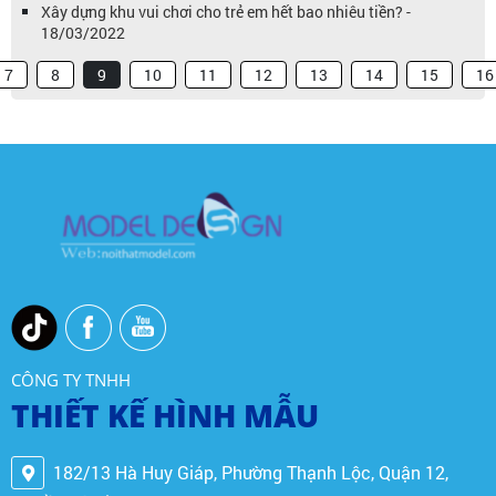
Xây dựng khu vui chơi cho trẻ em hết bao nhiêu tiền? -
18/03/2022
7
8
9
10
11
12
13
14
15
16
CÔNG TY TNHH
THIẾT KẾ HÌNH MẪU
182/13 Hà Huy Giáp, Phường Thạnh Lộc, Quận 12,