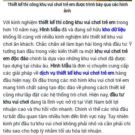
Thiết kế thi công khu vui chơi trẻ em được trình bày qua các hình
ảnh
Với kinh nghiệm
thiết kế thi công khu vui chơi trẻ em
trong
hơn 10 năm nay,
Hình Mẫu
đã và đang sở hữu
kho dữ liệu
khổng lồ cùng với nhiều kinh nghiệm khi thiết kế khu vui
chơi ăn khách. Chắc chắn sẽ làm bạn hài lòng nhà đầu tư. Ý
tưởng ban đầu trong việc kiến thiết ra một
khu vui chơi trẻ
em độc đáo
chính là dựa vào những khu vui chơi đã được
tạo dựng tại châu âu.
Hình Mẫu
là đơn vị chuyên cung cấp
các giải pháp về
dịch vụ thiết kế khu vui chơi trẻ em
hàng
đầu hiện nay. Đi đầu trong các mô hình khu vui chơi trẻ em
mang tính chất sáng tạo độc đáo về phong cách thiết kế
cũng như lắp đặt các hệ thống trò chơi. Hiện nay,
đầu tư
khu vui chơi
đang là lĩnh vực nở rộ tại Việt Nam bởi lợi
nhuận cao và thu hồi vốn nhanh. Chính vì thế các nhà đầu
tư bắt đầu quan tâm nhiều hơn đến lĩnh vực này. Tuy nhiên
kinh phí đầu tư khu vui chơi không phải nhỏ và cần phải chi
tiêu sao cho hợp lý nhằm tối ưu hóa lợi nhuận.