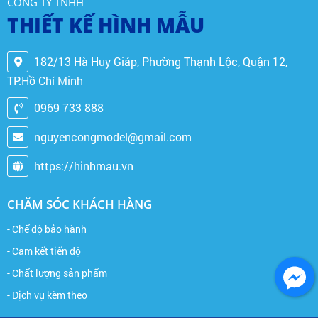
CÔNG TY TNHH
THIẾT KẾ HÌNH MẪU
182/13 Hà Huy Giáp, Phường Thạnh Lộc, Quận 12,
TP.Hồ Chí Minh
0969 733 888
nguyencongmodel@gmail.com
https://hinhmau.vn
CHĂM SÓC KHÁCH HÀNG
- Chế độ bảo hành
- Cam kết tiến độ
- Chất lượng sản phẩm
- Dịch vụ kèm theo