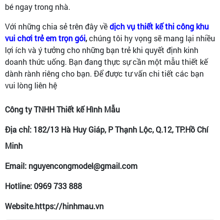
bé ngay trong nhà.
Với những chia sẻ trên đây về
dịch vụ thiết kế thi công khu
vui chơi trẻ em trọn gói
,
chúng tôi hy vọng sẽ mang lại nhiều
lợi ích và ý tưởng cho những bạn trẻ khi quyết định kinh
doanh thức uống. Bạn đang thực sự cần một mẫu thiết kế
dành rành riêng cho bạn. Để được tư vấn chi tiết các bạn
vui lòng liên hệ
Công ty TNHH Thiết kế Hình Mẫu
Địa chỉ: 182/13 Hà Huy Giáp, P Thạnh Lộc, Q.12, TP.Hồ Chí
Minh
Email: nguyencongmodel@gmail.com
Hotline: 0969 733 888
Website.https://hinhmau.vn