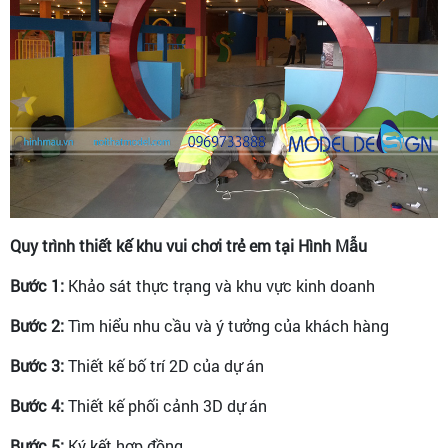
Quy trình thiết kế khu vui chơi trẻ em tại Hình Mẫu
Bước 1:
Khảo sát thực trạng và khu vực kinh doanh
Bước 2:
Tìm hiểu nhu cầu và ý tưởng của khách hàng
Bước 3:
Thiết kế bố trí 2D của dự án
Bước 4:
Thiết kế phối cảnh 3D dự án
Bước 5:
Ký kết hợp đồng