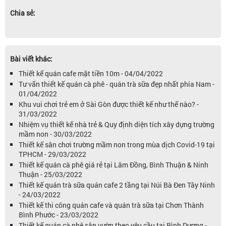
Chia sẻ:
Bài viết khác:
Thiết kế quán cafe mặt tiền 10m - 04/04/2022
Tư vấn thiết kế quán cà phê - quán trà sữa đẹp nhất phía Nam -
01/04/2022
Khu vui chơi trẻ em ở Sài Gòn được thiết kế như thế nào? -
31/03/2022
Nhiệm vụ thiết kế nhà trẻ & Quy định diện tích xây dựng trường
mầm non - 30/03/2022
Thiết kế sân chơi trường mầm non trong mùa dịch Covid-19 tại
TPHCM - 29/03/2022
Thiết kế quán cà phê giá rẻ tại Lâm Đồng, Bình Thuận & Ninh
Thuận - 25/03/2022
Thiết kế quán trà sữa quán cafe 2 tầng tại Núi Bà Đen Tây Ninh
- 24/03/2022
Thiết kế thi công quán cafe và quán trà sữa tại Chơn Thành
Bình Phước - 23/03/2022
Thiết kế quán cà phê sân vườn theo yêu cầu tại Bình Dương -