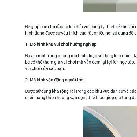
Để giúp các chủ đầu tư khi đến với công ty thiết kế khu vui 
hình đang được sự yêu thích của rất nhiều nơi sử dụng để c
1. Mô hình khu vui chơi hướng nghiệp:
Đây là một trong những mô hình được sử dụng khá nhiều tại
bé có thể tham gia vui chơi mà vẫn đem lại lợi ích học tập.
vui chơi của các bạn.
2. Mô hình vận động ngoài trời:
Được sử dụng khá rộng rãi trong các khu vực dân cư và các 
chơi mang thiên hướng vận động thể thao giúp gia tăng đư