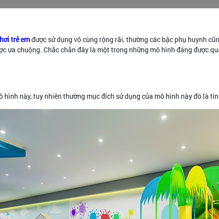
hơi trẻ em
được sử dụng vô cùng rộng rãi, thường các bậc phụ huynh cũn
ược ưa chuộng. Chắc chắn đây là một trong những mô hình đáng được q
mô hình này, tuy nhiên thường mục đích sử dụng của mô hình này đó là tí