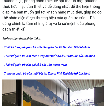
thương hiệu, phong cách thiết kế nội thất là một phương
thức hữu hiệu cần thiết và dễ dàng nhất để thể hiện thông
điệp mà bạn muốn gửi tới khách hàng mục tiêu, giúp họ có
thể nhận diện được thương hiệu của quán trà sữa – Đó
cũng chính là tầm nhìn giá trị và là sứ mệnh của phong
cách thiết kế.
Mời các bạn tham khảo thêm:
-
Thiết kế trang trí quán trà sữa đơn giản tại TP.Thủ Đức Hồ Chí Minh
-
Thiết kế quán trà sữa take away như thế nào ở TP.Thủ Đức Hồ Chí Minh
-
Thiết kế quán trà sữa giá rẻ ở Sài Gòn Water Park
-
Trang trí quán trà sữa ngồi bệt tại Thành Phố Thủ Đức Hồ Chí Minh