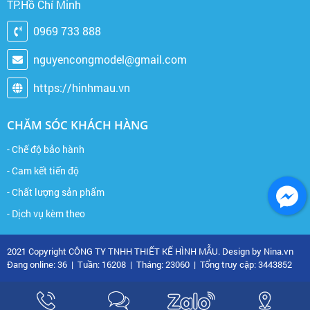
TP.Hồ Chí Minh
0969 733 888
nguyencongmodel@gmail.com
https://hinhmau.vn
CHĂM SÓC KHÁCH HÀNG
- Chế độ bảo hành
- Cam kết tiến độ
- Chất lượng sản phẩm
- Dịch vụ kèm theo
2021 Copyright CÔNG TY TNHH THIẾT KẾ HÌNH MẪU. Design by Nina.vn
Đang online: 36
|
Tuần: 16208
|
Tháng: 23060
|
Tổng truy cập: 3443852