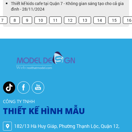
Thiết kế kids cafe tại Quận 7 - Không gian sáng tạo cho cả gia
đình - 28/11/2024
7
8
9
10
11
12
13
14
15
16
CÔNG TY TNHH
THIẾT KẾ HÌNH MẪU
182/13 Hà Huy Giáp, Phường Thạnh Lộc, Quận 12,