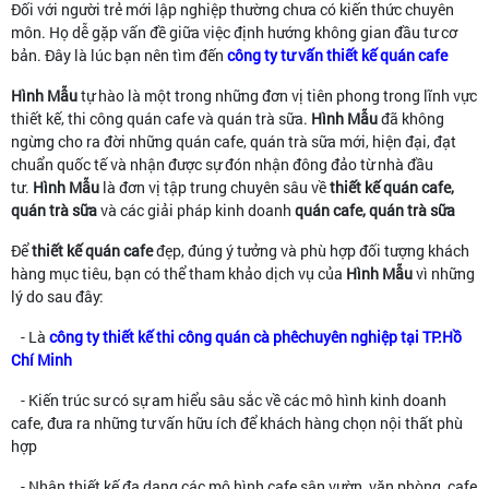
Đối với người trẻ mới lập nghiệp thường chưa có kiến thức chuyên
môn. Họ dễ gặp vấn đề giữa việc định hướng không gian đầu tư cơ
bản. Đây là lúc bạn nên tìm đến
công ty tư vấn thiết kế quán cafe
Hình Mẫu
tự hào là một trong những đơn vị tiên phong trong lĩnh vực
thiết kế, thi công quán cafe và quán trà sữa.
Hình Mẫu
đã không
ngừng cho ra đời những quán cafe, quán trà sữa mới, hiện đại, đạt
chuẩn quốc tế và nhận được sự đón nhận đông đảo từ nhà đầu
tư.
Hình Mẫu
là đơn vị tập trung chuyên sâu về
thiết kế quán cafe,
quán trà sữa
và các giải pháp kinh doanh
quán cafe, quán trà sữa
Để
thiết kế quán cafe
đẹp, đúng ý tưởng và phù hợp đối tượng khách
hàng mục tiêu, bạn có thể tham khảo dịch vụ của
Hình Mẫu
vì những
lý do sau đây:
- Là
công ty thiết kế thi công quán cà phêchuyên nghiệp tại TP.Hồ
Chí Minh
- Kiến trúc sư có sự am hiểu sâu sắc về các mô hình kinh doanh
cafe, đưa ra những tư vấn hữu ích để khách hàng chọn nội thất phù
hợp
- Nhận thiết kế đa dạng các mô hình cafe sân vườn, văn phòng, cafe