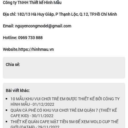
Công ty TNHH Thiết kế Hình Mẫu
Địa chỉ: 182/13 Hà Huy Giáp, P Thạnh Lộc, Q.12, TP.Hồ Chí Minh
Email: nguyencongmodel@gmail.com
Hotline: 0969 733 888
Website.https://hinhmau.vn
Chia sẻ:
Bài viết khác:
10 MẪU KHU VUI CHƠI TRẺ EM ĐƯỢC THIẾT KẾ BỞI CÔNG TY
HÌNH MẪU - 01/12/2022
QUÁN CÀ PHÊ CÓ KHU VUI CHƠI TRẺ EM QUẬN 7 (THIẾT KẾ
CAFE KID) - 30/11/2022
THIẾT KẾ QUÁN CAFE MẶT TIỀN 5M ĐỂ XEM WOLD CUP THẾ
GIỚI (QATAR) - 29/11/2022