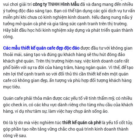
vui chơi giải trí
công ty TNHH Hình Mẫu
đã và đang mang đến nhiều
ý tưởng độc đáo sáng tạo. Bạn có thể tận dụng các gói dịch vụ tư vấn
miễn phí khi chưa có kinh nghiệm kinh doanh. Nếu đang nung nấu ý
tưởng mở quán cà phê và gia tăng sức cạnh tranh trên thị trường.
Hãy bắt đầu học hỏi kinh nghiệm xây dựng và phát triển quán thành
công.
Các mẫu thiết kế quán cafe đẹp độc đáo
được đầu tư với không gian
thoải mái, sáng tạo và đúng gu khách hàng sẽ thu hút đông đảo
khách ghé quán. Trên thị trường hiện nay, việc kinh doanh cafe rất
phổ biến với sự ra đời của hàng trăm, hàng ngàn quán. Vì thế, để tạo
nên lợi thế cạnh tranh so với đối thủ thì cần thiết kế nên một quán
cafe có không gian đẹp, ấn tượng và phù hợp đối tượng khách hàng
mục tiêu.
Quán cafe phải thỏa mãn được các yếu tố về tính thẩm mỹ, có nhiều
góc check in, có các khu vực dành riêng cho từng nhu cầu của khách
hàng, ví dụ như tâm sự, làm việc hay chụp ảnh sống ảo.
Đó là lý do mà việc nghiêm túc
thiết kế quán cà phê
là yếu tố cốt tủy,
góp phần tạo nền tảng vững chắc cho quá trình kinh doanh thành
công về sau.