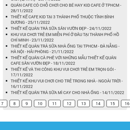
QUÁN CAFE CÓ CHỖ CHƠI CHO BÉ HAY KID CAFE Ở TPHCM -
28/11/2022
THIẾT KẾ CAFE KID TẠI 3 THÀNH PHỐ THUỘC TỈNH BÌNH
DƯƠNG - 25/11/2022
THIẾT KẾ QUÁN TRÀ SỮA SÂN VƯỜN ĐẸP - 24/11/2022
KHU VUI CHƠI TRẺ EM MIỄN PHÍ Ở ĐÂU TẠI THÀNH PHỐ HỒ
CHÍ MINH - 23/11/2022
THIẾT KẾ QUÁN TRÀ SỮA NHÀ ỐNG TẠI TPHCM - ĐÀ NẴNG -
HÀ NỘI - HẢI PHÒNG - 21/11/2022
THIẾT KẾ QUÁN CÀ PHÊ VỚI NHỮNG MẪU THIẾT KẾ QUÁN
CAFE SÂN VƯỜN ĐẸP - 18/11/2022
THIẾT KẾ VÀ THI CÔNG KHU VUI CHƠI TRẺ EM TRỌN GÓI -
17/11/2022
THIẾT KẾ KHU VUI CHƠI CHO TRẺ TRONG NHÀ - NGOÀI TRỜI -
16/11/2022
THIẾT KẾ QUÁN TRÀ SỮA MÌ CAY CHO NHÀ ỐNG - 14/11/2022
7
8
9
10
11
12
13
14
15
16