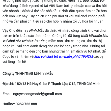
kế cũng như lắp đặt các hệ thống trò chơi. Hiện nay,
đầu tư khu vui
chơi
đang là lĩnh vực nở rộ tại Việt Nam bởi lợi nhuận cao và thu hồi
vốn nhanh. Chính vì thế các nhà đầu tư bắt đầu quan tâm nhiều hơn
đến lĩnh vực này. Tuy nhiên kinh phí đầu tư khu vui chơi không phải
nhỏ và cần phải chi tiêu sao cho hợp lý nhằm tối ưu hóa lợi nhuận.
Vậy Cho đến nay
Hình Mẫu
đã thiết kế nhiều công trình khu vui chơi
trẻ em trên khắp các tỉnh thành. Chúng tôi đã từng
thiết kế nhiều khu
vui chơi cho trẻ
như
:
ở trường mầm non, khu chung cư, khu đô thị
hoặc khu vui chơi dành riêng cho các bé ngay trong nhà. Chúng tôi
cam kết sẽ mang đến cho bạn những trải nhiệm dịch vụ tốt nhất, để
được tư vấn thêm về
khu vui chơi trẻ em miễn phí ở TPHCM
các bạn
vui lòng liên hệ
Công ty TNHH Thiết kế Hình Mẫu
Địa chỉ: 182/13 Hà Huy Giáp, P Thạnh Lộc, Q12, TP.Hồ Chí Minh
Email: nguyencongmodel@gmail.com
Hotline: 0969 733 888