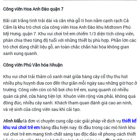
Công viên Hoa Anh Đào quận 7
Bãi cát trắng tinh trải dài và căn nhà gỗ tí hon nằm cạnh rạch Cả
Cấm là khu trò chơi của công viên Hoa Anh Đào khu Midtown Phú
Mỹ Hưng, quận 7. Khu vui chơi trẻ em chiếm 1/3 diện tích công viên,
phân chia theo từng độ tuổi với những thiết bị phù hợp. Phần lớn các
trò chơi dùng chất liệu gỗ, an toàn chắc chắn hài hòa không gian
xanh xung quanh.
Công viên Phú Văn hóa Nhuận
Khu vui chơi trải thảm cỏ xanh mát giữa hàng cây cổ thụ thu hút
nhiều phụ huynh đưa con đến thư giãn mỗi ngày sau những giờ học ở
trường. Công viên còn có hồ bơi cho trẻ em, xung quanh có nhiều
quán cà phê, cửa hàng tiện lợi. Khuôn viên rộng vừa phải, không quá
đông đúc, nhiều cây xanh. Khách tham quan đánh giá cao an ninh,
và vệ sinh của công viên sau khi cải tạo.
Hình Mẫu
là đơn vị chuyên cung cấp các giải pháp về dịch vụ
thiết kế
khu vui chơi trẻ em
hàng đầu hiện nay. Đi đầu trong các mô hình khu
vui chơi trẻ em mang tính chất sáng tạo độc đáo về phong cách thiết