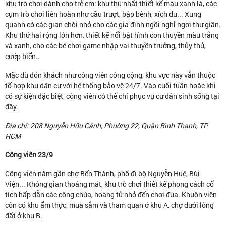
khu trò chơi dành cho trẻ em: khu thứ nhất thiết kế màu xanh lá, các
cụm trò chơi liên hoàn như cầu trượt, bập bênh, xích đu... Xung
quanh có các gian chòi nhỏ cho các gia đình ngồi nghỉ ngơi thư giãn.
Khu thứ hai rộng lớn hơn, thiết kế nổi bật hình con thuyền màu trắng
và xanh, cho các bé chơi game nhập vai thuyền trưởng, thủy thủ,
cướp biển..
Mặc dù đón khách như công viên công cộng, khu vực này vẫn thuộc
tổ hợp khu dân cư với hệ thống bảo vệ 24/7. Vào cuối tuần hoặc khi
có sự kiện đặc biệt, công viên có thể chỉ phục vụ cư dân sinh sống tại
đây.
Địa chỉ: 208 Nguyễn Hữu Cảnh, Phường 22, Quận Bình Thạnh, TP
HCM
Công viên 23/9
Công viên nằm gần chợ Bến Thành, phố đi bộ Nguyễn Huệ, Bùi
Viện... Không gian thoáng mát, khu trò chơi thiết kế phong cách cổ
tích hấp dẫn các công chúa, hoàng tử nhỏ đến chơi đùa. Khuôn viên
còn có khu ẩm thực, mua sắm và tham quan ở khu A, chợ dưới lòng
đất ở khu B.