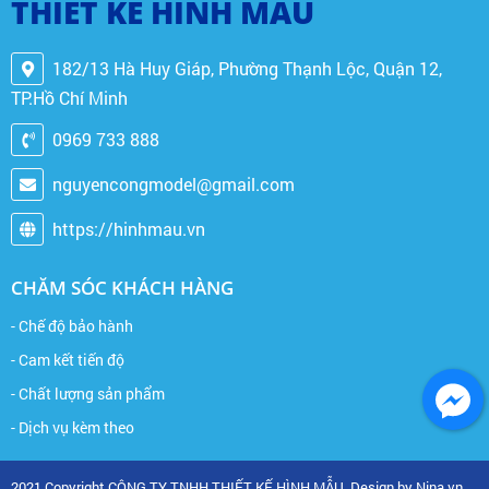
THIẾT KẾ HÌNH MẪU
182/13 Hà Huy Giáp, Phường Thạnh Lộc, Quận 12,
TP.Hồ Chí Minh
0969 733 888
nguyencongmodel@gmail.com
https://hinhmau.vn
CHĂM SÓC KHÁCH HÀNG
- Chế độ bảo hành
- Cam kết tiến độ
- Chất lượng sản phẩm
- Dịch vụ kèm theo
2021 Copyright CÔNG TY TNHH THIẾT KẾ HÌNH MẪU. Design by Nina.vn