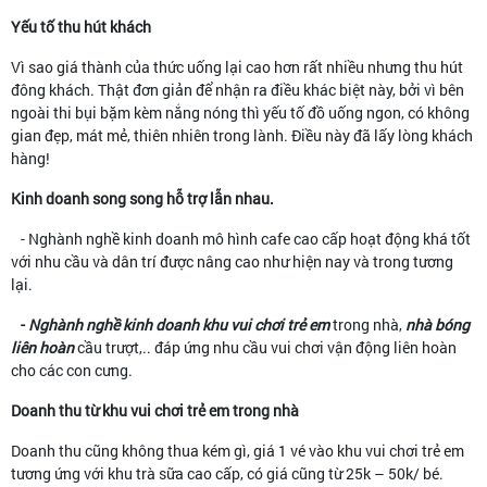
Yếu tố thu hút khách
Vì sao giá thành của thức uống lại cao hơn rất nhiều nhưng thu hút
đông khách. Thật đơn giản để nhận ra điều khác biệt này, bởi vì bên
ngoài thi bụi bặm kèm nắng nóng thì yếu tố đồ uống ngon, có không
gian đẹp, mát mẻ, thiên nhiên trong lành. Điều này đã lấy lòng khách
hàng!
Kinh doanh song song hỗ trợ lẫn nhau.
- Nghành nghề kinh doanh mô hình cafe cao cấp hoạt động khá tốt
với nhu cầu và dân trí được nâng cao như hiện nay và trong tương
lại.
-
Nghành nghề kinh doanh khu vui chơi trẻ em
trong nhà,
nhà bóng
liên hoàn
cầu trượt,.. đáp ứng nhu cầu vui chơi vận động liên hoàn
cho các con cưng.
Doanh thu từ khu vui chơi trẻ em trong nhà
Doanh thu cũng không thua kém gì, giá 1 vé vào khu vui chơi trẻ em
tương ứng với khu trà sữa cao cấp, có giá cũng từ 25k – 50k/ bé.