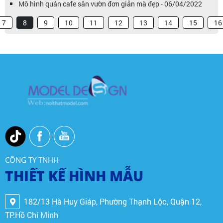
Mô hình quán cafe sân vườn đơn giản mà đẹp - 06/04/2022
7
8
9
10
11
12
13
14
15
16
CÔNG TY TNHH
THIẾT KẾ HÌNH MẪU
182/13 Hà Huy Giáp, Phường Thạnh Lộc, Quận 12,
TP.Hồ Chí Minh