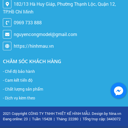
182/13 Hà Huy Giáp, Phường Thạnh Lộc, Quận 12,
TP.Hồ Chí Minh
0969 733 888
nguyencongmodel@gmail.com
https://hinhmau.vn
CHĂM SÓC KHÁCH HÀNG
- Chế độ bảo hành
- Cam kết tiến độ
- Chất lượng sản phẩm
- Dịch vụ kèm theo
2021 Copyright CÔNG TY TNHH THIẾT KẾ HÌNH MẪU. Design by Nina.vn
Đang online: 23
|
Tuần: 15428
|
Tháng: 22280
|
Tổng truy cập: 3443072