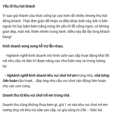
Yếu tố thu hút khách
Vì sao giá thành của thức uống lại cao hơn rất nhiều nhưng thu hút
đông khách. Thật đơn giản để nhận ra điều khác biệt này, bởi vì bên
ngoài thi bụi bặm kèm nắng nóng thì yếu tố đồ uống ngon, có không
gian đẹp, mát mẻ, thiên nhiên trong lành. Điều này đã lấy lòng khách
hàng!
Kinh doanh song song hỗ trợ lẫn nhau.
- Nghành nghề kinh doanh mô hình cafe cao cấp hoạt động khá tốt
với nhu cầu và dân trí được nâng cao như hiện nay và trong tương
lại.
-
Nghành nghề kinh doanh khu vui chơi trẻ em
trong nhà,
nhà bóng
liên hoàn
cầu trượt,.. đáp ứng nhu cầu vui chơi vận động liên hoàn
cho các con cưng.
Doanh thu từ khu vui chơi trẻ em trong nhà
Doanh thu cũng không thua kém gì, giá 1 vé vào khu vui chơi trẻ em
tương ứng với khu trà sữa cao cấp, có giá cũng từ 25k – 50k/ bé.