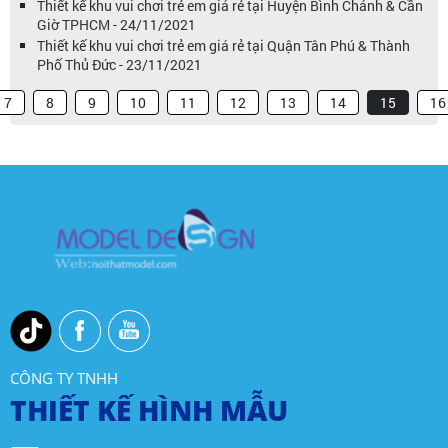
Thiết kế khu vui chơi trẻ em giá rẻ tại Huyện Bình Chánh & Cần
Giờ TPHCM - 24/11/2021
Thiết kế khu vui chơi trẻ em giá rẻ tại Quận Tân Phú & Thành
Phố Thủ Đức - 23/11/2021
7
8
9
10
11
12
13
14
15
16
CÔNG TY TNHH
THIẾT KẾ HÌNH MẪU