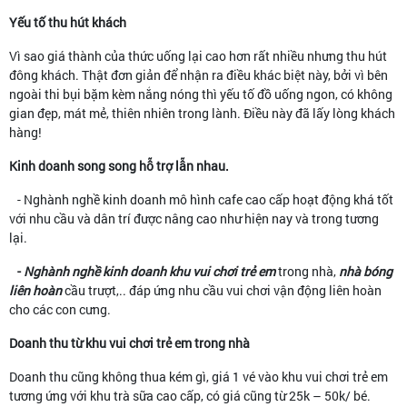
Yếu tố thu hút khách
Vì sao giá thành của thức uống lại cao hơn rất nhiều nhưng thu hút
đông khách. Thật đơn giản để nhận ra điều khác biệt này, bởi vì bên
ngoài thi bụi bặm kèm nắng nóng thì yếu tố đồ uống ngon, có không
gian đẹp, mát mẻ, thiên nhiên trong lành. Điều này đã lấy lòng khách
hàng!
Kinh doanh song song hỗ trợ lẫn nhau.
- Nghành nghề kinh doanh mô hình cafe cao cấp hoạt động khá tốt
với nhu cầu và dân trí được nâng cao như hiện nay và trong tương
lại.
-
Nghành nghề kinh doanh khu vui chơi trẻ em
trong nhà,
nhà bóng
liên hoàn
cầu trượt,.. đáp ứng nhu cầu vui chơi vận động liên hoàn
cho các con cưng.
Doanh thu từ khu vui chơi trẻ em trong nhà
Doanh thu cũng không thua kém gì, giá 1 vé vào khu vui chơi trẻ em
tương ứng với khu trà sữa cao cấp, có giá cũng từ 25k – 50k/ bé.