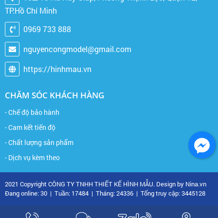
TP.Hồ Chí Minh
0969 733 888
nguyencongmodel@gmail.com
https://hinhmau.vn
CHĂM SÓC KHÁCH HÀNG
- Chế độ bảo hành
- Cam kết tiến độ
- Chất lượng sản phẩm
- Dịch vụ kèm theo
2021 Copyright CÔNG TY TNHH THIẾT KẾ HÌNH MẪU. Design by Nina.vn
Đang online: 30
|
Tuần: 17484
|
Tháng: 24336
|
Tổng truy cập: 3445128