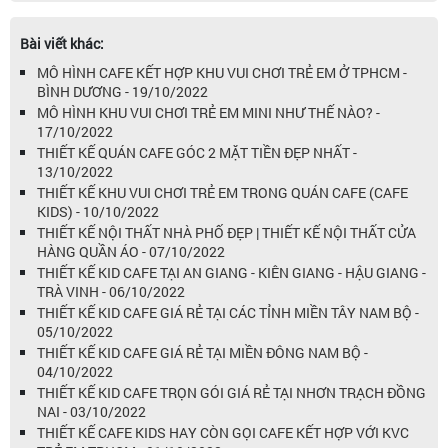
Bài viết khác:
MÔ HÌNH CAFE KẾT HỢP KHU VUI CHƠI TRẺ EM Ở TPHCM -
BÌNH DƯƠNG - 19/10/2022
MÔ HÌNH KHU VUI CHƠI TRẺ EM MINI NHƯ THẾ NÀO? -
17/10/2022
THIẾT KẾ QUÁN CAFE GÓC 2 MẶT TIỀN ĐẸP NHẤT -
13/10/2022
THIẾT KẾ KHU VUI CHƠI TRẺ EM TRONG QUÁN CAFE (CAFE
KIDS) - 10/10/2022
THIẾT KẾ NỘI THẤT NHÀ PHỐ ĐẸP | THIẾT KẾ NỘI THẤT CỬA
HÀNG QUẦN ÁO - 07/10/2022
THIẾT KẾ KID CAFE TẠI AN GIANG - KIÊN GIANG - HẬU GIANG -
TRÀ VINH - 06/10/2022
THIẾT KẾ KID CAFE GIÁ RẺ TẠI CÁC TỈNH MIỀN TÂY NAM BỘ -
05/10/2022
THIẾT KẾ KID CAFE GIÁ RẺ TẠI MIỀN ĐÔNG NAM BỘ -
04/10/2022
THIẾT KẾ KID CAFE TRỌN GÓI GIÁ RẺ TẠI NHƠN TRẠCH ĐỒNG
NAI - 03/10/2022
THIẾT KẾ CAFE KIDS HAY CÒN GỌI CAFE KẾT HỢP VỚI KVC