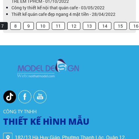
TRẺ EM TPHCM - 01/10/2022
Công ty thiết kế nội that quán cafe - 03/05/2022
Thiết kế quán cafe đẹp ngang 4 mặt tiền - 28/04/2022
7
8
9
10
11
12
13
14
15
16
CÔNG TY TNHH
THIẾT KẾ HÌNH MẪU
182/13 Hà Huy Giáp, Phường Thạnh Lộc, Quận 12,