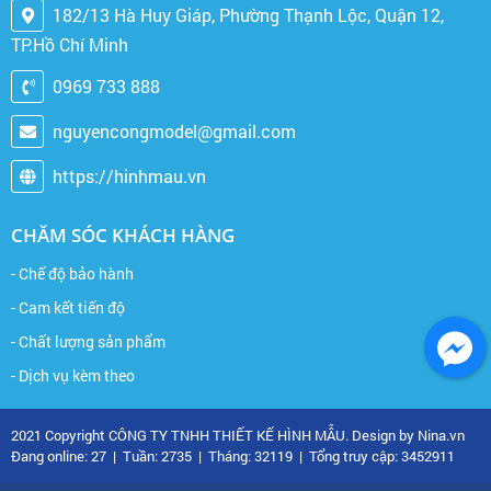
182/13 Hà Huy Giáp, Phường Thạnh Lộc, Quận 12,
TP.Hồ Chí Minh
0969 733 888
nguyencongmodel@gmail.com
https://hinhmau.vn
CHĂM SÓC KHÁCH HÀNG
- Chế độ bảo hành
- Cam kết tiến độ
- Chất lượng sản phẩm
- Dịch vụ kèm theo
2021 Copyright CÔNG TY TNHH THIẾT KẾ HÌNH MẪU. Design by Nina.vn
Đang online: 27
|
Tuần: 2735
|
Tháng: 32119
|
Tổng truy cập: 3452911