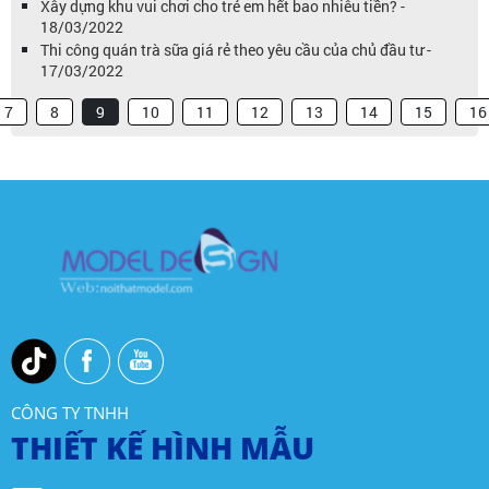
Xây dựng khu vui chơi cho trẻ em hết bao nhiêu tiền? -
18/03/2022
Thi công quán trà sữa giá rẻ theo yêu cầu của chủ đầu tư -
17/03/2022
7
8
9
10
11
12
13
14
15
16
CÔNG TY TNHH
THIẾT KẾ HÌNH MẪU