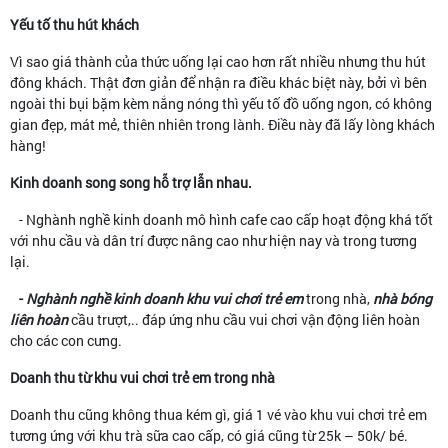
Yếu tố thu hút khách
Vì sao giá thành của thức uống lại cao hơn rất nhiều nhưng thu hút
đông khách. Thật đơn giản để nhận ra điều khác biệt này, bởi vì bên
ngoài thi bụi bặm kèm nắng nóng thì yếu tố đồ uống ngon, có không
gian đẹp, mát mẻ, thiên nhiên trong lành. Điều này đã lấy lòng khách
hàng!
Kinh doanh song song hỗ trợ lẫn nhau.
- Nghành nghề kinh doanh mô hình cafe cao cấp hoạt động khá tốt
với nhu cầu và dân trí được nâng cao như hiện nay và trong tương
lại.
-
Nghành nghề kinh doanh khu vui chơi trẻ em
trong nhà,
nhà bóng
liên hoàn
cầu trượt,.. đáp ứng nhu cầu vui chơi vận động liên hoàn
cho các con cưng.
Doanh thu từ khu vui chơi trẻ em trong nhà
Doanh thu cũng không thua kém gì, giá 1 vé vào khu vui chơi trẻ em
tương ứng với khu trà sữa cao cấp, có giá cũng từ 25k – 50k/ bé.