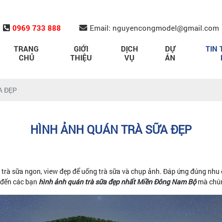
0969 733 888
Email: nguyencongmodel@gmail.com
TRANG
GIỚI
DỊCH
DỰ
TIN 
CHỦ
THIỆU
VỤ
ÁN
A ĐẸP
HÌNH ẢNH QUÁN TRÀ SỮA ĐẸP
trà sữa ngon, view đẹp để uống trà sữa và chụp ảnh. Đáp ứng đúng nhu c
u đến các bạn
hình ảnh quán trà sữa đẹp nhất Miền Đông Nam Bộ
mà chúng