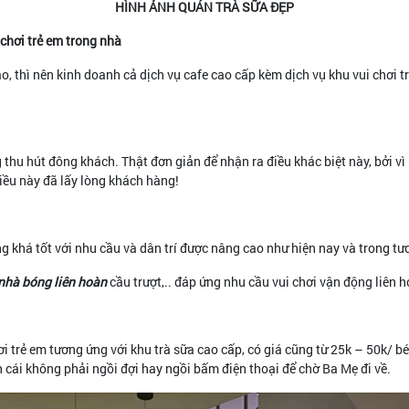
HÌNH ẢNH QUÁN TRÀ SỮA ĐẸP
 chơi trẻ em trong nhà
ao, thì nên kinh doanh cả dịch vụ cafe cao cấp kèm dịch vụ khu vui chơi 
 thu hút đông khách. Thật đơn giản để nhận ra điều khác biệt này, bởi v
Điều này đã lấy lòng khách hàng!
khá tốt với nhu cầu và dân trí được nâng cao như hiện nay và trong tươ
nhà bóng liên hoàn
cầu trượt,.. đáp ứng nhu cầu vui chơi vận động liên 
i trẻ em tương ứng với khu trà sữa cao cấp, có giá cũng từ 25k – 50k/ b
on cái không phải ngồi đợi hay ngồi bấm điện thoại để chờ Ba Mẹ đi về.