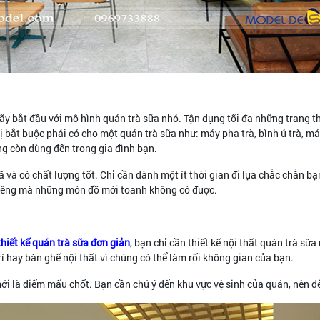
y bắt đầu với mô hình quán trà sữa nhỏ. Tận dụng tối đa những trang th
 bắt buộc phải có cho một quán trà sữa như: máy pha trà, bình ủ trà, máy
g còn dùng đến trong gia đình bạn.
ã và có chất lượng tốt. Chỉ cần dành một ít thời gian đi lựa chắc chắn 
 riêng mà những món đồ mới toanh không có được.
thiết kế quán trà sữa đơn giản
, bạn chỉ cần thiết kế nội thất quán trà s
í hay bàn ghế nội thất vì chúng có thể làm rối không gian của bạn.
i là điểm mấu chốt. Bạn cần chú ý đến khu vực vệ sinh của quán, nên để 