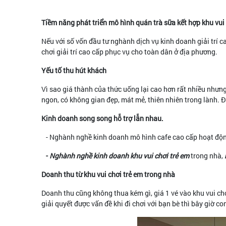
Tiềm năng phát triển mô hình quán trà sữa kết hợp khu vui
Nếu với số vốn đầu tư nghành dịch vụ kinh doanh giải trí c
chơi giải trí cao cấp phục vụ cho toàn dân ở địa phương.
Yếu tố thu hút khách
Vì sao giá thành của thức uống lại cao hơn rất nhiều nhưng
ngon, có không gian đẹp, mát mẻ, thiên nhiên trong lành. 
Kinh doanh song song hỗ trợ lẫn nhau.
- Nghành nghề kinh doanh mô hình cafe cao cấp hoạt động 
-
Nghành nghề kinh doanh khu vui chơi trẻ em
trong nhà,
Doanh thu từ khu vui chơi trẻ em trong nhà
Doanh thu cũng không thua kém gì, giá 1 vé vào khu vui chơ
giải quyết được vấn đề khi đi chơi với bạn bè thì bây giờ c