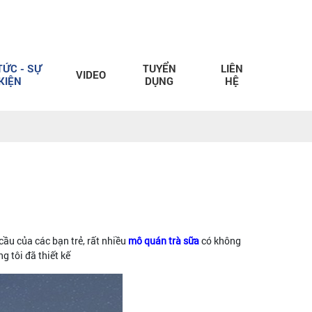
TỨC - SỰ
TUYỂN
LIÊN
VIDEO
KIỆN
DỤNG
HỆ
ầu của các bạn trẻ, rất nhiều
mô quán trà sữa
có không
 tôi đã thiết kế