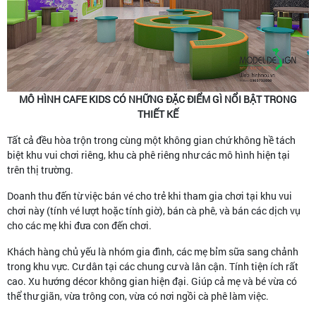
MÔ HÌNH CAFE KIDS CÓ NHỮNG ĐẶC ĐIỂM GÌ NỔI BẬT TRONG
THIẾT KẾ
Tất cả đều hòa trộn trong cùng một không gian chứ không hề tách
biệt khu vui chơi riêng, khu cà phê riêng như các mô hình hiện tại
trên thị trường.
Doanh thu đến từ việc bán vé cho trẻ khi tham gia chơi tại khu vui
chơi này (tính vé lượt hoặc tính giờ), bán cà phê, và bán các dịch vụ
cho các mẹ khi đưa con đến chơi.
Khách hàng chủ yếu là nhóm gia đình, các mẹ bỉm sữa sang chảnh
trong khu vực. Cư dân tại các chung cư và lân cận. Tính tiện ích rất
cao. Xu hướng décor không gian hiện đại. Giúp cả mẹ và bé vừa có
thể thư giãn, vừa trông con, vừa có nơi ngồi cà phê làm việc.