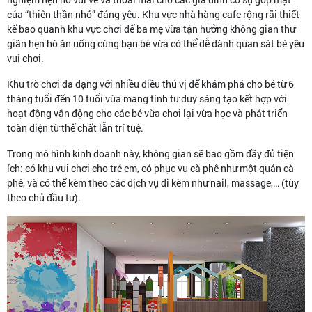
của “thiên thần nhỏ” đáng yêu. Khu vực nhà hàng cafe rộng rãi thiết
kế bao quanh khu vực chơi để ba mẹ vừa tận hưởng không gian thư
giãn hẹn hò ăn uống cùng bạn bè vừa có thể dễ dành quan sát bé yêu
vui chơi.
Khu trò chơi đa dạng với nhiều điều thú vị để khám phá cho bé từ 6
tháng tuổi đến 10 tuổi vừa mang tính tư duy sáng tạo kết hợp với
hoạt động vận động cho các bé vừa chơi lại vừa học và phát triển
toàn diện từ thể chất lẫn trí tuệ.
Trong mô hình kinh doanh này, không gian sẽ bao gồm đầy đủ tiện
ích: có khu vui chơi cho trẻ em, có phục vụ cà phê như một quán cà
phê, và có thể kèm theo các dịch vụ đi kèm như nail, massage,… (tùy
theo chủ đầu tư).