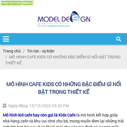
Trang chủ
Tin tức - sự kiện
MÔ HÌNH CAFE KIDS CÓ NHỮNG ĐẶC ĐIỂM GÌ NỔI BẬT TRONG
THIẾT KẾ
MÔ HÌNH CAFE KIDS CÓ NHỮNG ĐẶC ĐIỂM GÌ NỔI
BẬT TRONG THIẾT KẾ
Ngày đăng: 15/12/2022 03:43 PM
Mô hình kid cafe hay còn gọi là Kids Cafe
là mô hình kết hợp giữa
nhà hàng cafe và khu vui chơi cho bé, mong muốn đem lại những trải
nghiệm hẹn hò vui vẻ và thoải mái cho các gia đình có sự góp mặt