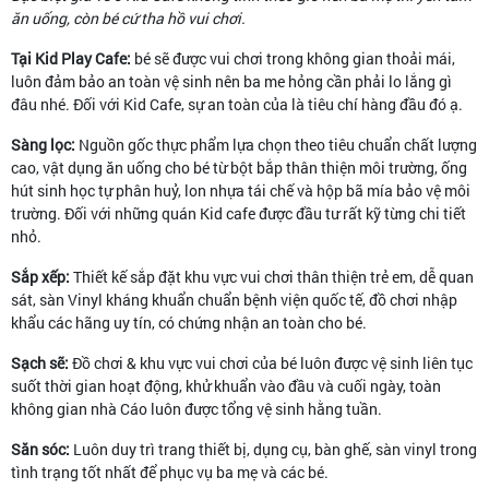
ăn uống, còn bé cứ tha hồ vui chơi.
Tại Kid Play Cafe:
bé sẽ được vui chơi trong không gian thoải mái,
luôn đảm bảo an toàn vệ sinh nên ba me hỏng cần phải lo lắng gì
đâu nhé. Đối với Kid Cafe, sự an toàn của là tiêu chí hàng đầu đó ạ.
Sàng lọc:
Nguồn gốc thực phẩm lựa chọn theo tiêu chuẩn chất lượng
cao, vật dụng ăn uống cho bé từ bột bắp thân thiện môi trường, ống
hút sinh học tự phân huỷ, lon nhựa tái chế và hộp bã mía bảo vệ môi
trường. Đối với những quán Kid cafe được đầu tư rất kỹ từng chi tiết
nhỏ.
Sắp xếp:
Thiết kế sắp đặt khu vực vui chơi thân thiện trẻ em, dễ quan
sát, sàn Vinyl kháng khuẩn chuẩn bệnh viện quốc tế, đồ chơi nhập
khẩu các hãng uy tín, có chứng nhận an toàn cho bé.
Sạch sẽ:
Đồ chơi & khu vực vui chơi của bé luôn được vệ sinh liên tục
suốt thời gian hoạt động, khử khuẩn vào đầu và cuối ngày, toàn
không gian nhà Cáo luôn được tổng vệ sinh hằng tuần.
Săn sóc:
Luôn duy trì trang thiết bị, dụng cụ, bàn ghế, sàn vinyl trong
tình trạng tốt nhất để phục vụ ba mẹ và các bé.