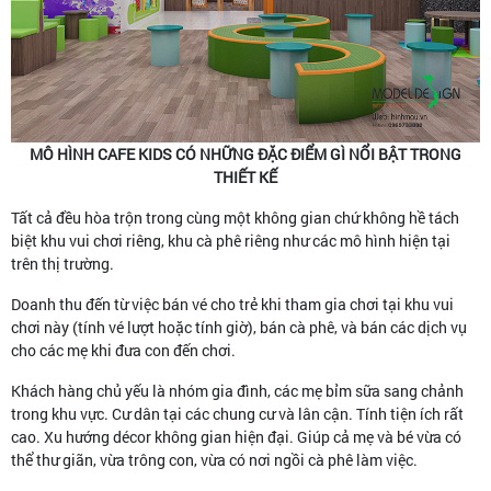
MÔ HÌNH CAFE KIDS CÓ NHỮNG ĐẶC ĐIỂM GÌ NỔI BẬT TRONG
THIẾT KẾ
Tất cả đều hòa trộn trong cùng một không gian chứ không hề tách
biệt khu vui chơi riêng, khu cà phê riêng như các mô hình hiện tại
trên thị trường.
Doanh thu đến từ việc bán vé cho trẻ khi tham gia chơi tại khu vui
chơi này (tính vé lượt hoặc tính giờ), bán cà phê, và bán các dịch vụ
cho các mẹ khi đưa con đến chơi.
Khách hàng chủ yếu là nhóm gia đình, các mẹ bỉm sữa sang chảnh
trong khu vực. Cư dân tại các chung cư và lân cận. Tính tiện ích rất
cao. Xu hướng décor không gian hiện đại. Giúp cả mẹ và bé vừa có
thể thư giãn, vừa trông con, vừa có nơi ngồi cà phê làm việc.