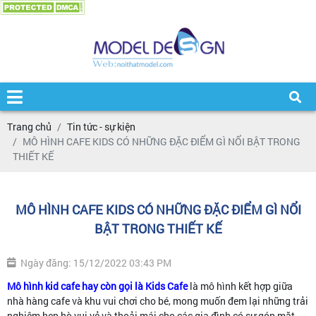
Trang chủ
Tin tức - sự kiện
MÔ HÌNH CAFE KIDS CÓ NHỮNG ĐẶC ĐIỂM GÌ NỔI BẬT TRONG
THIẾT KẾ
MÔ HÌNH CAFE KIDS CÓ NHỮNG ĐẶC ĐIỂM GÌ NỔI
BẬT TRONG THIẾT KẾ
Ngày đăng: 15/12/2022 03:43 PM
Mô hình kid cafe hay còn gọi là Kids Cafe
là mô hình kết hợp giữa
nhà hàng cafe và khu vui chơi cho bé, mong muốn đem lại những trải
nghiệm hẹn hò vui vẻ và thoải mái cho các gia đình có sự góp mặt