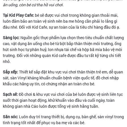
ăn uống, còn bé cứ tha hồ vui chơi.
Tại Kid Play Cafe:
bé sẽ được vui chơi trong không gian thoải mái,
luôn đảm bảo an toàn vệ sinh nên ba me hỏng cần phải lo lắng gì
đâu nhé. Đối với Kid Cafe, sự an toàn của là tiêu chí hàng đầu đó ạ.
Sàng lọc:
Nguồn gốc thực phẩm lựa chọn theo tiêu chuẩn chất lượng
cao, vật dụng ăn uống cho bé từ bột bắp thân thiện môi trường, ống
hút sinh học tự phân huỷ, lon nhựa tái chế và hộp bã mía bảo vệ môi
trường. Đối với những quán Kid cafe được đầu tư rất kỹ từng chi tiết
nhỏ.
Sắp xếp:
Thiết kế sắp đặt khu vực vui chơi thân thiện trẻ em, dễ quan
sát, sàn Vinyl kháng khuẩn chuẩn bệnh viện quốc tế, đồ chơi nhập
khẩu các hãng uy tín, có chứng nhận an toàn cho bé.
Sạch sẽ:
Đồ chơi & khu vực vui chơi của bé luôn được vệ sinh liên tục
suốt thời gian hoạt động, khử khuẩn vào đầu và cuối ngày, toàn
không gian nhà Cáo luôn được tổng vệ sinh hằng tuần.
Săn sóc:
Luôn duy trì trang thiết bị, dụng cụ, bàn ghế, sàn vinyl trong
tình trạng tốt nhất để phục vụ ba mẹ và các bé.