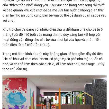
của “thiên thần nhỏ” đáng yêu. Khu vực nhà hàng cafe rộng rãi thiết
kế bao quanh khu vực chơi để ba mẹ vừa tận hưởng không gian thư
giãn hẹn hò ăn uống cùng bạn bè vừa có thể dễ dành quan sát bé yêu
vui chơi.
Khu trò chơi đa dạng với nhiều điều thú vị để khám phá cho bé từ 6
tháng tuổi đến 10 tuổi vừa mang tính tư duy sáng tạo kết hợp với
hoạt động vận động cho các bé vừa chơi lại vừa học và phát triển
toàn diện từ thể chất lẫn trí tuệ.
Trong mô hình kinh doanh này, không gian sẽ bao gồm đầy đủ tiện
ích: có khu vui chơi cho trẻ em, có phục vụ cà phê như một quán cà
phê, và có thể kèm theo các dịch vụ đi kèm như nail, massage,… (tùy
theo chủ đầu tư).