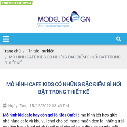
Trang chủ
Tin tức - sự kiện
MÔ HÌNH CAFE KIDS CÓ NHỮNG ĐẶC ĐIỂM GÌ NỔI BẬT TRONG
THIẾT KẾ
MÔ HÌNH CAFE KIDS CÓ NHỮNG ĐẶC ĐIỂM GÌ NỔI
BẬT TRONG THIẾT KẾ
Ngày đăng: 15/12/2022 03:43 PM
Mô hình kid cafe hay còn gọi là Kids Cafe
là mô hình kết hợp giữa
nhà hàng cafe và khu vui chơi cho bé, mong muốn đem lại những trải
nghiệm hẹn hò vui vẻ và thoải mái cho các gia đình có sự góp mặt