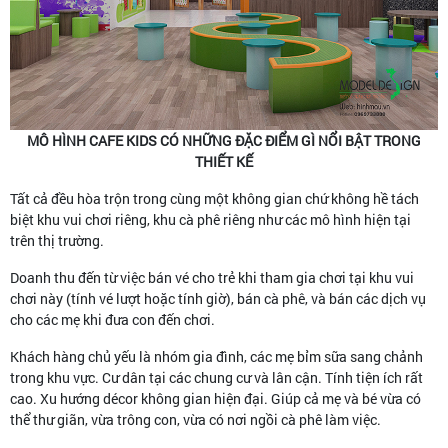
MÔ HÌNH CAFE KIDS CÓ NHỮNG ĐẶC ĐIỂM GÌ NỔI BẬT TRONG
THIẾT KẾ
Tất cả đều hòa trộn trong cùng một không gian chứ không hề tách
biệt khu vui chơi riêng, khu cà phê riêng như các mô hình hiện tại
trên thị trường.
Doanh thu đến từ việc bán vé cho trẻ khi tham gia chơi tại khu vui
chơi này (tính vé lượt hoặc tính giờ), bán cà phê, và bán các dịch vụ
cho các mẹ khi đưa con đến chơi.
Khách hàng chủ yếu là nhóm gia đình, các mẹ bỉm sữa sang chảnh
trong khu vực. Cư dân tại các chung cư và lân cận. Tính tiện ích rất
cao. Xu hướng décor không gian hiện đại. Giúp cả mẹ và bé vừa có
thể thư giãn, vừa trông con, vừa có nơi ngồi cà phê làm việc.