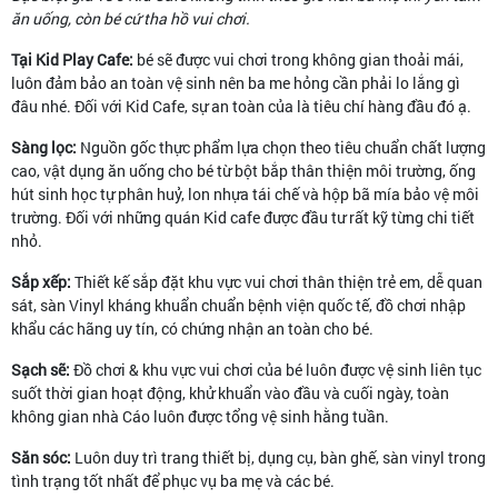
ăn uống, còn bé cứ tha hồ vui chơi.
Tại Kid Play Cafe:
bé sẽ được vui chơi trong không gian thoải mái,
luôn đảm bảo an toàn vệ sinh nên ba me hỏng cần phải lo lắng gì
đâu nhé. Đối với Kid Cafe, sự an toàn của là tiêu chí hàng đầu đó ạ.
Sàng lọc:
Nguồn gốc thực phẩm lựa chọn theo tiêu chuẩn chất lượng
cao, vật dụng ăn uống cho bé từ bột bắp thân thiện môi trường, ống
hút sinh học tự phân huỷ, lon nhựa tái chế và hộp bã mía bảo vệ môi
trường. Đối với những quán Kid cafe được đầu tư rất kỹ từng chi tiết
nhỏ.
Sắp xếp:
Thiết kế sắp đặt khu vực vui chơi thân thiện trẻ em, dễ quan
sát, sàn Vinyl kháng khuẩn chuẩn bệnh viện quốc tế, đồ chơi nhập
khẩu các hãng uy tín, có chứng nhận an toàn cho bé.
Sạch sẽ:
Đồ chơi & khu vực vui chơi của bé luôn được vệ sinh liên tục
suốt thời gian hoạt động, khử khuẩn vào đầu và cuối ngày, toàn
không gian nhà Cáo luôn được tổng vệ sinh hằng tuần.
Săn sóc:
Luôn duy trì trang thiết bị, dụng cụ, bàn ghế, sàn vinyl trong
tình trạng tốt nhất để phục vụ ba mẹ và các bé.