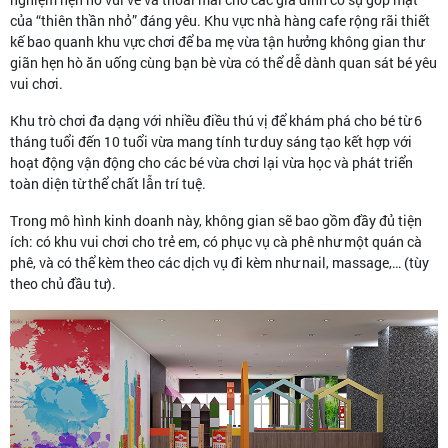
của “thiên thần nhỏ” đáng yêu. Khu vực nhà hàng cafe rộng rãi thiết
kế bao quanh khu vực chơi để ba mẹ vừa tận hưởng không gian thư
giãn hẹn hò ăn uống cùng bạn bè vừa có thể dễ dành quan sát bé yêu
vui chơi.
Khu trò chơi đa dạng với nhiều điều thú vị để khám phá cho bé từ 6
tháng tuổi đến 10 tuổi vừa mang tính tư duy sáng tạo kết hợp với
hoạt động vận động cho các bé vừa chơi lại vừa học và phát triển
toàn diện từ thể chất lẫn trí tuệ.
Trong mô hình kinh doanh này, không gian sẽ bao gồm đầy đủ tiện
ích: có khu vui chơi cho trẻ em, có phục vụ cà phê như một quán cà
phê, và có thể kèm theo các dịch vụ đi kèm như nail, massage,… (tùy
theo chủ đầu tư).