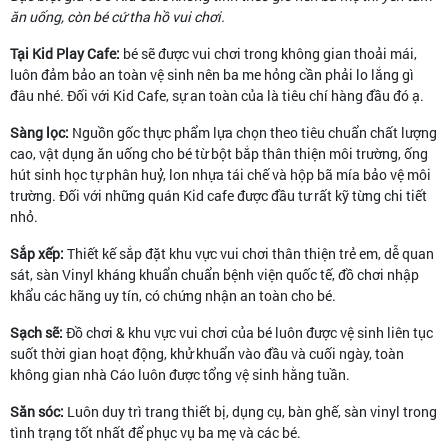
ăn uống, còn bé cứ tha hồ vui chơi.
Tại Kid Play Cafe:
bé sẽ được vui chơi trong không gian thoải mái,
luôn đảm bảo an toàn vệ sinh nên ba me hỏng cần phải lo lắng gì
đâu nhé. Đối với Kid Cafe, sự an toàn của là tiêu chí hàng đầu đó ạ.
Sàng lọc:
Nguồn gốc thực phẩm lựa chọn theo tiêu chuẩn chất lượng
cao, vật dụng ăn uống cho bé từ bột bắp thân thiện môi trường, ống
hút sinh học tự phân huỷ, lon nhựa tái chế và hộp bã mía bảo vệ môi
trường. Đối với những quán Kid cafe được đầu tư rất kỹ từng chi tiết
nhỏ.
Sắp xếp:
Thiết kế sắp đặt khu vực vui chơi thân thiện trẻ em, dễ quan
sát, sàn Vinyl kháng khuẩn chuẩn bệnh viện quốc tế, đồ chơi nhập
khẩu các hãng uy tín, có chứng nhận an toàn cho bé.
Sạch sẽ:
Đồ chơi & khu vực vui chơi của bé luôn được vệ sinh liên tục
suốt thời gian hoạt động, khử khuẩn vào đầu và cuối ngày, toàn
không gian nhà Cáo luôn được tổng vệ sinh hằng tuần.
Săn sóc:
Luôn duy trì trang thiết bị, dụng cụ, bàn ghế, sàn vinyl trong
tình trạng tốt nhất để phục vụ ba mẹ và các bé.