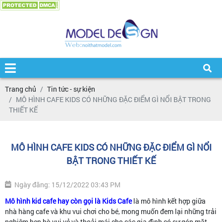
Trang chủ
Tin tức - sự kiện
MÔ HÌNH CAFE KIDS CÓ NHỮNG ĐẶC ĐIỂM GÌ NỔI BẬT TRONG
THIẾT KẾ
MÔ HÌNH CAFE KIDS CÓ NHỮNG ĐẶC ĐIỂM GÌ NỔI
BẬT TRONG THIẾT KẾ
Ngày đăng: 15/12/2022 03:43 PM
Mô hình kid cafe hay còn gọi là Kids Cafe
là mô hình kết hợp giữa
nhà hàng cafe và khu vui chơi cho bé, mong muốn đem lại những trải
nghiệm hẹn hò vui vẻ và thoải mái cho các gia đình có sự góp mặt