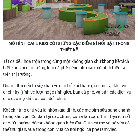
MÔ HÌNH CAFE KIDS CÓ NHỮNG ĐẶC ĐIỂM GÌ NỔI BẬT TRONG
THIẾT KẾ
Tất cả đều hòa trộn trong cùng một không gian chứ không hề tách
biệt khu vui chơi riêng, khu cà phê riêng như các mô hình hiện tại
trên thị trường.
Doanh thu đến từ việc bán vé cho trẻ khi tham gia chơi tại khu vui
chơi này (tính vé lượt hoặc tính giờ), bán cà phê, và bán các dịch vụ
cho các mẹ khi đưa con đến chơi.
Khách hàng chủ yếu là nhóm gia đình, các mẹ bỉm sữa sang chảnh
trong khu vực. Cư dân tại các chung cư và lân cận. Tính tiện ích rất
cao. Xu hướng décor không gian hiện đại. Giúp cả mẹ và bé vừa có
thể thư giãn, vừa trông con, vừa có nơi ngồi cà phê làm việc.