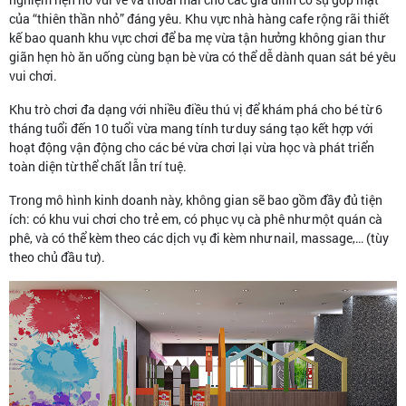
của “thiên thần nhỏ” đáng yêu. Khu vực nhà hàng cafe rộng rãi thiết
kế bao quanh khu vực chơi để ba mẹ vừa tận hưởng không gian thư
giãn hẹn hò ăn uống cùng bạn bè vừa có thể dễ dành quan sát bé yêu
vui chơi.
Khu trò chơi đa dạng với nhiều điều thú vị để khám phá cho bé từ 6
tháng tuổi đến 10 tuổi vừa mang tính tư duy sáng tạo kết hợp với
hoạt động vận động cho các bé vừa chơi lại vừa học và phát triển
toàn diện từ thể chất lẫn trí tuệ.
Trong mô hình kinh doanh này, không gian sẽ bao gồm đầy đủ tiện
ích: có khu vui chơi cho trẻ em, có phục vụ cà phê như một quán cà
phê, và có thể kèm theo các dịch vụ đi kèm như nail, massage,… (tùy
theo chủ đầu tư).