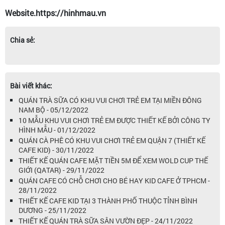
Website.https://hinhmau.vn
Chia sẻ:
Bài viết khác:
QUÁN TRÀ SỮA CÓ KHU VUI CHƠI TRẺ EM TẠI MIỀN ĐÔNG
NAM BỘ - 05/12/2022
10 MẪU KHU VUI CHƠI TRẺ EM ĐƯỢC THIẾT KẾ BỞI CÔNG TY
HÌNH MẪU - 01/12/2022
QUÁN CÀ PHÊ CÓ KHU VUI CHƠI TRẺ EM QUẬN 7 (THIẾT KẾ
CAFE KID) - 30/11/2022
THIẾT KẾ QUÁN CAFE MẶT TIỀN 5M ĐỂ XEM WOLD CUP THẾ
GIỚI (QATAR) - 29/11/2022
QUÁN CAFE CÓ CHỖ CHƠI CHO BÉ HAY KID CAFE Ở TPHCM -
28/11/2022
THIẾT KẾ CAFE KID TẠI 3 THÀNH PHỐ THUỘC TỈNH BÌNH
DƯƠNG - 25/11/2022
THIẾT KẾ QUÁN TRÀ SỮA SÂN VƯỜN ĐẸP - 24/11/2022