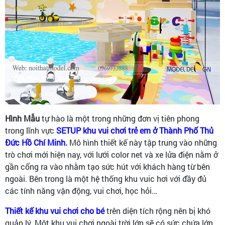
Hình Mẫu
tự hào là một trong những đơn vị tiên phong
trong lĩnh vực
SETUP khu vui chơi trẻ em ở Thành Phố Thủ
Đức Hồ Chí Minh
.
Mô hình thiết kế này tập trung vào những
trò chơi mới hiện nay, với lưới color net và xe lửa điện nằm ở
gần cổng ra vào nhằm tạo sức hút với khách hàng từ bên
ngoài. Bên trong là một hệ thống khu vuic hơi với đầy đủ
các tính năng vận động, vui chơi, học hỏi…
Thiết kế khu vui chơi cho bé
trên diện tích rộng nên bị khó
quản lý. Một khu vui chơi ngoài trời lớn sẽ có sức chứa lớn,