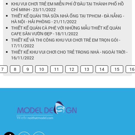
KHU VUI CHƠI TRẺ EM MIỄN PHÍ Ở ĐÂU TẠI THÀNH PHỐ HỒ
CHÍ MINH - 23/11/2022
THIẾT KẾ QUÁN TRÀ SỮA NHÀ ỐNG TẠI TPHCM - ĐÀ NẴNG -
HÀ NỘI - HẢI PHÒNG - 21/11/2022
THIẾT KẾ QUÁN CÀ PHÊ VỚI NHỮNG MẪU THIẾT KẾ QUÁN
CAFE SÂN VƯỜN ĐẸP - 18/11/2022
THIẾT KẾ VÀ THI CÔNG KHU VUI CHƠI TRẺ EM TRỌN GÓI -
17/11/2022
THIẾT KẾ KHU VUI CHƠI CHO TRẺ TRONG NHÀ - NGOÀI TRỜI -
16/11/2022
7
8
9
10
11
12
13
14
15
16