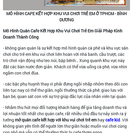
MÔ HÌNH CAFE KẾT HỢP KHU VUI CHƠI TRẺ EM Ở TPHCM - BÌNH
DƯƠNG
Mô Hình Quán Cafe Kết Hợp Khu Vui Chơi Trẻ Em Giải Pháp Kinh
Doanh Thành Công
- không gian quán là sự kết hợp mô hình quán cà phê và khu vực sân
chơi cho trẻ em khu vui chơi liên hoàn với nhà banh, cầu trượt, các
trò chơi vận động như leo núi, bập bênh… Xung quanh khu vực này
đặt các bàn nước đơn giản. Khách có thể vừa uống cà phê, vừa nhìn
ngắm con chơi đùa.
- các bậc phụ huynh thay vì phải đứng ngồi nhấp nhỏm theo dõi con
liên tục nay có thể thư giãn, ngồi thưởng thức cà phê, giao lưu với
bạn bè, quan sát con với sự trợ giúp đắc lực của nhân viên tại quán.
- Nhằm thu hút mọi đối tượng khách hàng để gia tăng doanh thu và
lợi nhuận tốt nhất cho quán cafe, rất nhiều chủ đầu tư nảy sinh ra ý
tưởng
mở quán cafe kết hợp với khu vui chơi trẻ em
hay
cafe kid
. Với
không gian yên tĩnh để người lớn thư giãn hoặc muốn vui chơi cùng
con nhỏ mà vẫn có thể thưởng thức ly cafe thơm ngon.