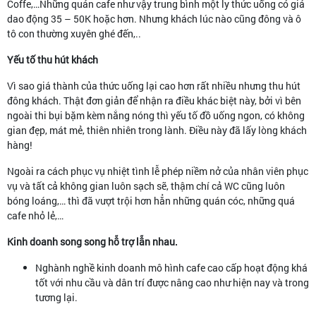
Coffe,…Những quán cafe như vậy trung bình một ly thức uống có giá
dao động 35 – 50K hoặc hơn. Nhưng khách lúc nào cũng đông và ô
tô con thường xuyên ghé đến,..
Yếu tố thu hút khách
Vì sao giá thành của thức uống lại cao hơn rất nhiều nhưng thu hút
đông khách. Thật đơn giản để nhận ra điều khác biệt này, bởi vì bên
ngoài thi bụi bặm kèm nắng nóng thì yếu tố đồ uống ngon, có không
gian đẹp, mát mẻ, thiên nhiên trong lành. Điều này đã lấy lòng khách
hàng!
Ngoài ra cách phục vụ nhiệt tình lễ phép niềm nở của nhân viên phục
vụ và tất cả không gian luôn sạch sẽ, thậm chí cả WC cũng luôn
bóng loáng,… thì đã vượt trội hơn hẳn những quán cóc, những quá
cafe nhỏ lẻ,…
Kinh doanh song song hỗ trợ lẫn nhau.
Nghành nghề kinh doanh mô hình cafe cao cấp hoạt động khá
tốt với nhu cầu và dân trí được nâng cao như hiện nay và trong
tương lại.