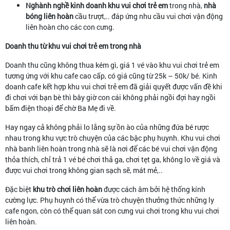
Nghành nghề kinh doanh khu vui chơi trẻ em
trong nhà,
nhà
bóng liên hoàn
cầu trượt,.. đáp ứng nhu cầu vui chơi vận động
liên hoàn cho các con cưng.
Doanh thu từ khu vui chơi trẻ em trong nhà
Doanh thu cũng không thua kém gì, giá 1 vé vào khu vui chơi trẻ em
tương ứng với khu cafe cao cấp, có giá cũng từ 25k – 50k/ bé. Kinh
doanh cafe kết hợp khu vui chơi trẻ em đã giải quyết được vấn đề khi
đi chơi với bạn bè thì bây giờ con cái không phải ngồi đợi hay ngồi
bấm điện thoại để chờ Ba Mẹ đi về.
Hay ngay cả không phải lo lắng sự ồn ào của những đứa bé rược
nhau trong khu vực trò chuyện của các bậc phụ huynh. Khu vui chơi
nhà banh liên hoàn trong nhà sẽ là nơi để các bé vui chơi vận động
thỏa thích, chỉ trả 1 vé bé chơi thả ga, chơi tẹt ga, không lo về giá và
được vui chơi trong không gian sạch sẽ, mát mẻ,..
Đặc biệt
khu trò chơi liên hoàn
được cách âm bởi hệ thống kính
cường lực. Phụ huynh có thể vừa trò chuyện thưởng thức những ly
cafe ngon, còn có thể quan sát con cưng vui chơi trong khu vui chơi
liên hoàn.