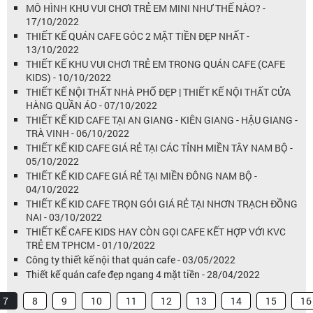
MÔ HÌNH KHU VUI CHƠI TRẺ EM MINI NHƯ THẾ NÀO? -
17/10/2022
THIẾT KẾ QUÁN CAFE GÓC 2 MẶT TIỀN ĐẸP NHẤT -
13/10/2022
THIẾT KẾ KHU VUI CHƠI TRẺ EM TRONG QUÁN CAFE (CAFE
KIDS) - 10/10/2022
THIẾT KẾ NỘI THẤT NHÀ PHỐ ĐẸP | THIẾT KẾ NỘI THẤT CỬA
HÀNG QUẦN ÁO - 07/10/2022
THIẾT KẾ KID CAFE TẠI AN GIANG - KIÊN GIANG - HẬU GIANG -
TRÀ VINH - 06/10/2022
THIẾT KẾ KID CAFE GIÁ RẺ TẠI CÁC TỈNH MIỀN TÂY NAM BỘ -
05/10/2022
THIẾT KẾ KID CAFE GIÁ RẺ TẠI MIỀN ĐÔNG NAM BỘ -
04/10/2022
THIẾT KẾ KID CAFE TRỌN GÓI GIÁ RẺ TẠI NHƠN TRẠCH ĐỒNG
NAI - 03/10/2022
THIẾT KẾ CAFE KIDS HAY CÒN GỌI CAFE KẾT HỢP VỚI KVC
TRẺ EM TPHCM - 01/10/2022
Công ty thiết kế nội that quán cafe - 03/05/2022
Thiết kế quán cafe đẹp ngang 4 mặt tiền - 28/04/2022
7
8
9
10
11
12
13
14
15
16