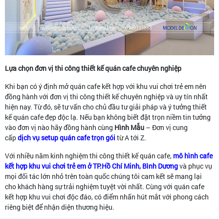
Lựa chọn đơn vị thi công thiết kế quán cafe chuyên nghiệp
Khi bạn có ý định mở quán cafe kết hợp với khu vui chơi trẻ em nên
đồng hành với đơn vị thi công thiết kế chuyên nghiệp và uy tín nhất
hiện nay. Từ đó, sẽ tư vấn cho chủ đầu tư giải pháp và ý tưởng thiết
kế quán cafe đẹp độc lạ. Nếu bạn không biết đặt trọn niềm tin tưởng
vào đơn vị nào hãy đồng hành cùng
Hình Mẫu
– Đơn vị cung
cấp
dịch vụ setup quán cafe trọn gói
từ A tới Z.
Với nhiều năm kinh nghiệm thi công thiết kế quán cafe,
mô hình cafe
kết hợp khu vui chơi trẻ em ở TP.Hồ Chí Minh, Bình Dương
và phục vụ
mọi đối tác lớn nhỏ trên toàn quốc chúng tôi cam kết sẽ mang lại
cho khách hàng sự trải nghiệm tuyệt vời nhất. Cùng với quán cafe
kết hợp khu vui chơi độc đáo, có điểm nhấn hút mắt với phong cách
riêng biệt để nhận diện thương hiệu.