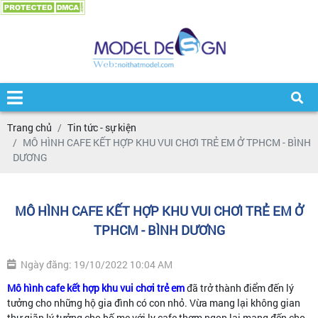
Trang chủ
Tin tức - sự kiện
MÔ HÌNH CAFE KẾT HỢP KHU VUI CHƠI TRẺ EM Ở TPHCM - BÌNH
DƯƠNG
MÔ HÌNH CAFE KẾT HỢP KHU VUI CHƠI TRẺ EM Ở
TPHCM - BÌNH DƯƠNG
Ngày đăng: 19/10/2022 10:04 AM
Mô hình cafe kết hợp khu vui chơi trẻ em
đã trở thành điểm đến lý
tưởng cho những hộ gia đình có con nhỏ. Vừa mang lại không gian
thư giãn lý tưởng cho bố mẹ với ly cafe thơm ngon lại mang đến cho