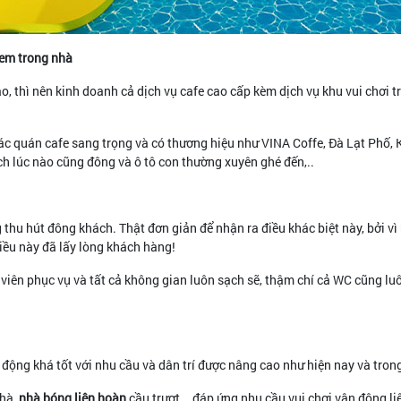
 em trong nhà
o, thì nên kinh doanh cả dịch vụ cafe cao cấp kèm dịch vụ khu vui chơi 
các quán cafe sang trọng và có thương hiệu như VINA Coffe, Đà Lạt Phố,
 lúc nào cũng đông và ô tô con thường xuyên ghé đến,..
 thu hút đông khách. Thật đơn giản để nhận ra điều khác biệt này, bởi v
Điều này đã lấy lòng khách hàng!
 viên phục vụ và tất cả không gian luôn sạch sẽ, thậm chí cả WC cũng lu
ộng khá tốt với nhu cầu và dân trí được nâng cao như hiện nay và trong
hà,
nhà bóng liên hoàn
cầu trượt,.. đáp ứng nhu cầu vui chơi vận động l