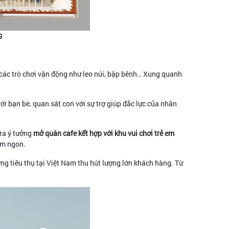
G
, các trò chơi vận động như leo núi, bập bênh… Xung quanh
ới bạn bè, quan sát con với sự trợ giúp đắc lực của nhân
 ra ý tưởng
mở quán cafe kết hợp với khu vui chơi trẻ em
ơm ngon.
ờng tiêu thụ tại Việt Nam thu hút lượng lớn khách hàng. Từ