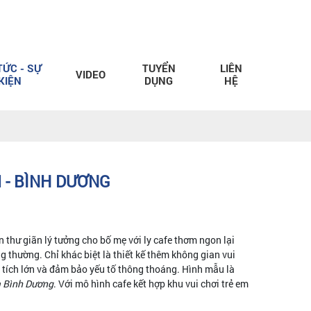
TỨC - SỰ
TUYỂN
LIÊN
VIDEO
KIỆN
DỤNG
HỆ
 - BÌNH DƯƠNG
 thư giãn lý tưởng cho bố mẹ với ly cafe thơm ngon lại
 thường. Chỉ khác biệt là thiết kế thêm không gian vui
n tích lớn và đảm bảo yếu tố thông thoáng. Hình mẫu là
à Bình Dương
. Với mô hình cafe kết hợp khu vui chơi trẻ em