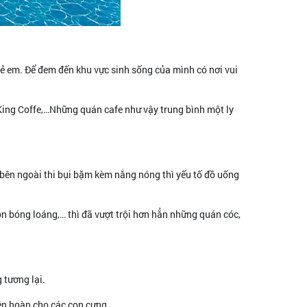
trẻ em. Để đem đến khu vực sinh sống của mình có nơi vui
 King Coffe,…Những quán cafe như vậy trung bình một ly
ì bên ngoài thi bụi bặm kèm nắng nóng thì yếu tố đồ uống
ôn bóng loáng,… thì đã vượt trội hơn hẳn những quán cóc,
 tương lại.
iên hoàn cho các con cưng.