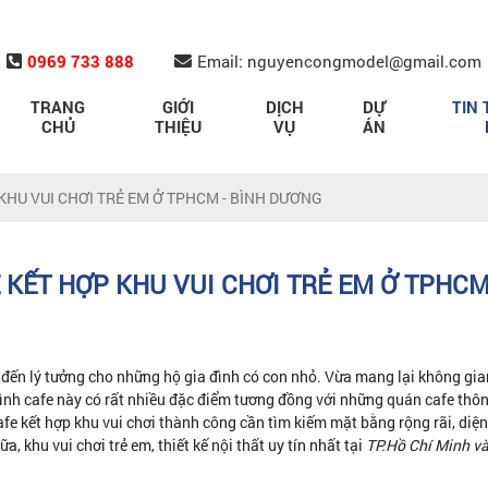
0969 733 888
Email: nguyencongmodel@gmail.com
TRANG
GIỚI
DỊCH
DỰ
TIN 
CHỦ
THIỆU
VỤ
ÁN
KHU VUI CHƠI TRẺ EM Ở TPHCM - BÌNH DƯƠNG
 KẾT HỢP KHU VUI CHƠI TRẺ EM Ở TPHCM
đến lý tưởng cho những hộ gia đình có con nhỏ. Vừa mang lại không gian
nh cafe này có rất nhiều đặc điểm tương đồng với những quán cafe thông
cafe kết hợp khu vui chơi thành công cần tìm kiếm mặt bằng rộng rãi, diệ
a, khu vui chơi trẻ em, thiết kế nội thất uy tín nhất tại
TP.Hồ Chí Minh v