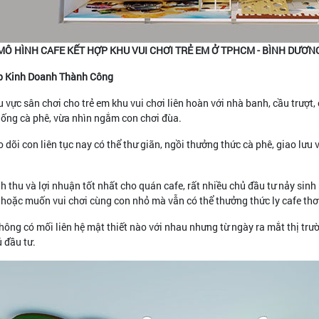
MÔ HÌNH CAFE KẾT HỢP KHU VUI CHƠI TRẺ EM Ở TPHCM - BÌNH DƯƠN
áp Kinh Doanh Thành Công
 vực sân chơi cho trẻ em khu vui chơi liên hoàn với nhà banh, cầu trượt
uống cà phê, vừa nhìn ngắm con chơi đùa.
õi con liên tục nay có thể thư giãn, ngồi thưởng thức cà phê, giao lưu v
 thu và lợi nhuận tốt nhất cho quán cafe, rất nhiều chủ đầu tư nảy sinh
ãn hoặc muốn vui chơi cùng con nhỏ mà vẫn có thể thưởng thức ly cafe th
không có mối liên hệ mật thiết nào với nhau nhưng từ ngày ra mắt thị trư
 đầu tư.