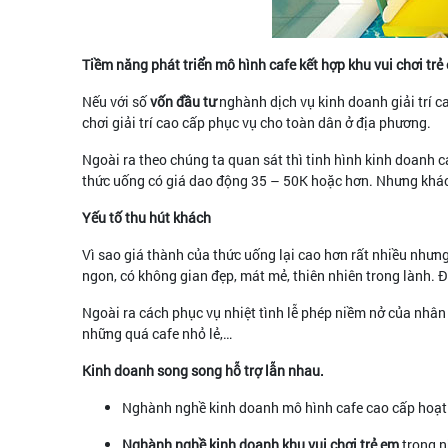
Tiềm năng phát triển mô hình cafe kết hợp khu vui chơi trẻ
Nếu với số
vốn đầu tư
nghành dịch vụ kinh doanh giải trí ca
chơi giải trí cao cấp phục vụ cho toàn dân ở địa phương.
Ngoài ra theo chúng ta quan sát thì tinh hình kinh doanh 
thức uống có giá dao động 35 – 50K hoặc hơn. Nhưng khách
Yếu tố thu hút khách
Vì sao giá thành của thức uống lại cao hơn rất nhiều nhưng
ngon, có không gian đẹp, mát mẻ, thiên nhiên trong lành. 
Ngoài ra cách phục vụ nhiệt tình lễ phép niềm nở của nhân
những quá cafe nhỏ lẻ,…
Kinh doanh song song hỗ trợ lẫn nhau.
Nghành nghề kinh doanh mô hình cafe cao cấp hoạt đ
Nghành nghề kinh doanh khu vui chơi trẻ em
trong n