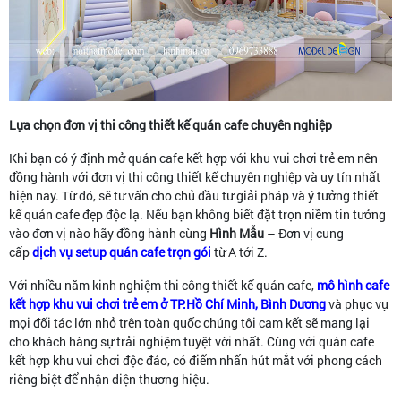
Lựa chọn đơn vị thi công thiết kế quán cafe chuyên nghiệp
Khi bạn có ý định mở quán cafe kết hợp với khu vui chơi trẻ em nên
đồng hành với đơn vị thi công thiết kế chuyên nghiệp và uy tín nhất
hiện nay. Từ đó, sẽ tư vấn cho chủ đầu tư giải pháp và ý tưởng thiết
kế quán cafe đẹp độc lạ. Nếu bạn không biết đặt trọn niềm tin tưởng
vào đơn vị nào hãy đồng hành cùng
Hình Mẫu
– Đơn vị cung
cấp
dịch vụ setup quán cafe trọn gói
từ A tới Z.
Với nhiều năm kinh nghiệm thi công thiết kế quán cafe,
mô hình cafe
kết hợp khu vui chơi trẻ em ở TP.Hồ Chí Minh, Bình Dương
và phục vụ
mọi đối tác lớn nhỏ trên toàn quốc chúng tôi cam kết sẽ mang lại
cho khách hàng sự trải nghiệm tuyệt vời nhất. Cùng với quán cafe
kết hợp khu vui chơi độc đáo, có điểm nhấn hút mắt với phong cách
riêng biệt để nhận diện thương hiệu.