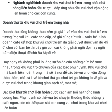
Nghành nghề kinh doanh khu vui chơi trẻ em
trong nhà,
nhà
bóng liên hoàn
cầu trượt,.. đáp ứng nhu cầu vui chơi vận động
liên hoàn cho các con cưng.
Doanh thu từ khu vui chơi trẻ em trong nhà
Doanh thu cũng không thua kém gì, giá 1 vé vào khu vui chơi trẻ em
tương ứng với khu cafe cao cấp, có giá cũng từ 25k – 50k/ bé. Kinh
doanh cafe kết hợp khu vui chơi trẻ em đã giải quyết được vấn đề khi
đi chơi với bạn bè thì bây giờ con cái không phải ngồi đợi hay ngồi
bấm điện thoại để chờ Ba Mẹ đi về.
Hay ngay cả không phải lo lắng sự ồn ào của những đứa bé rược
nhau trong khu vực trò chuyện của các bậc phụ huynh. Khu vui chơi
nhà banh liên hoàn trong nhà sẽ là nơi để các bé vui chơi vận động
thỏa thích, chỉ trả 1 vé bé chơi thả ga, chơi tẹt ga, không lo về giá và
được vui chơi trong không gian sạch sẽ, mát mẻ,..
Đặc biệt
khu trò chơi liên hoàn
được cách âm bởi hệ thống kính
cường lực. Phụ huynh có thể vừa trò chuyện thưởng thức những ly
cafe ngon, còn có thể quan sát con cưng vui chơi trong khu vui chơi
liên hoàn.