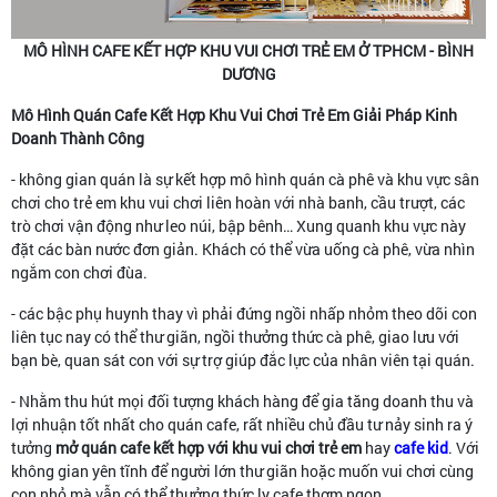
MÔ HÌNH CAFE KẾT HỢP KHU VUI CHƠI TRẺ EM Ở TPHCM - BÌNH
DƯƠNG
Mô Hình Quán Cafe Kết Hợp Khu Vui Chơi Trẻ Em Giải Pháp Kinh
Doanh Thành Công
- không gian quán là sự kết hợp mô hình quán cà phê và khu vực sân
chơi cho trẻ em khu vui chơi liên hoàn với nhà banh, cầu trượt, các
trò chơi vận động như leo núi, bập bênh… Xung quanh khu vực này
đặt các bàn nước đơn giản. Khách có thể vừa uống cà phê, vừa nhìn
ngắm con chơi đùa.
- các bậc phụ huynh thay vì phải đứng ngồi nhấp nhỏm theo dõi con
liên tục nay có thể thư giãn, ngồi thưởng thức cà phê, giao lưu với
bạn bè, quan sát con với sự trợ giúp đắc lực của nhân viên tại quán.
- Nhằm thu hút mọi đối tượng khách hàng để gia tăng doanh thu và
lợi nhuận tốt nhất cho quán cafe, rất nhiều chủ đầu tư nảy sinh ra ý
tưởng
mở quán cafe kết hợp với khu vui chơi trẻ em
hay
cafe kid
. Với
không gian yên tĩnh để người lớn thư giãn hoặc muốn vui chơi cùng
con nhỏ mà vẫn có thể thưởng thức ly cafe thơm ngon.