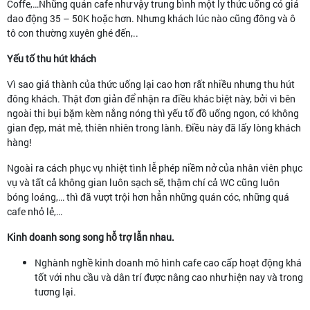
Coffe,…Những quán cafe như vậy trung bình một ly thức uống có giá
dao động 35 – 50K hoặc hơn. Nhưng khách lúc nào cũng đông và ô
tô con thường xuyên ghé đến,..
Yếu tố thu hút khách
Vì sao giá thành của thức uống lại cao hơn rất nhiều nhưng thu hút
đông khách. Thật đơn giản để nhận ra điều khác biệt này, bởi vì bên
ngoài thi bụi bặm kèm nắng nóng thì yếu tố đồ uống ngon, có không
gian đẹp, mát mẻ, thiên nhiên trong lành. Điều này đã lấy lòng khách
hàng!
Ngoài ra cách phục vụ nhiệt tình lễ phép niềm nở của nhân viên phục
vụ và tất cả không gian luôn sạch sẽ, thậm chí cả WC cũng luôn
bóng loáng,… thì đã vượt trội hơn hẳn những quán cóc, những quá
cafe nhỏ lẻ,…
Kinh doanh song song hỗ trợ lẫn nhau.
Nghành nghề kinh doanh mô hình cafe cao cấp hoạt động khá
tốt với nhu cầu và dân trí được nâng cao như hiện nay và trong
tương lại.