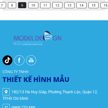
7
8
9
10
11
12
13
14
15
16
CÔNG TY TNHH
THIẾT KẾ HÌNH MẪU
182/13 Hà Huy Giáp, Phường Thạnh Lộc, Quận 12,
TP.Hồ Chí Minh
0969 733 888