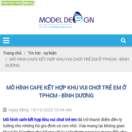
Trang chủ
Tin tức - sự kiện
MÔ HÌNH CAFE KẾT HỢP KHU VUI CHƠI TRẺ EM Ở TPHCM - BÌNH
DƯƠNG
MÔ HÌNH CAFE KẾT HỢP KHU VUI CHƠI TRẺ EM Ở
TPHCM - BÌNH DƯƠNG
Ngày đăng: 19/10/2022 10:04 AM
Mô hình cafe kết hợp khu vui chơi trẻ em
đã trở thành điểm đến lý
tưởng cho những hộ gia đình có con nhỏ. Vừa mang lại không gian
thư giãn lý tưởng cho bố mẹ với ly cafe thơm ngon lại mang đến cho