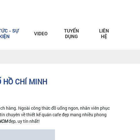
TỨC - SỰ
TUYỂN
LIÊN
VIDEO
KIỆN
DỤNG
HỆ
Ố HỒ CHÍ MINH
ách hàng. Ngoài công thức đồ uống ngon, nhân viên phục
uy tín chuyên về thiết kế quán cafe đẹp mang nhiều phong
PHCM
đẹp, uy tín nhất!