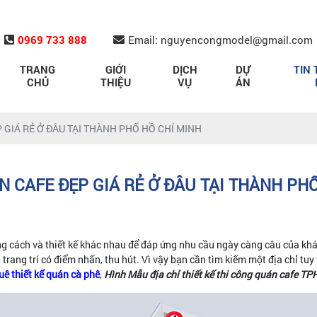
0969 733 888
Email: nguyencongmodel@gmail.com
TRANG
GIỚI
DỊCH
DỰ
TIN 
CHỦ
THIỆU
VỤ
ÁN
 GIÁ RẺ Ở ĐÂU TẠI THÀNH PHỐ HỒ CHÍ MINH
N CAFE ĐẸP GIÁ RẺ Ở ĐÂU TẠI THÀNH PH
ng cách và thiết kế khác nhau để đáp ứng nhu cầu ngày càng câu của kh
, trang trí có điểm nhấn, thu hút. Vì vậy bạn cần tìm kiếm một địa chỉ t
uê thiết kế quán cà phê
,
Hình Mẫu
địa chỉ thiết kế thi công quán cafe T