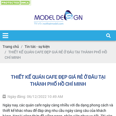
Trang chủ
Tin tức - sự kiện
THIẾT KẾ QUÁN CAFE ĐẸP GIÁ RẺ Ở ĐÂU TẠI THÀNH PHỐ HỒ
CHÍ MINH
THIẾT KẾ QUÁN CAFE ĐẸP GIÁ RẺ Ở ĐÂU TẠI
THÀNH PHỐ HỒ CHÍ MINH
Ngày đăng: 06/12/2022 10:49 AM
Ngày nay, các quán cafe ngày càng nhiều với đa dạng phong cách và
thiết kế khác nhau để đáp ứng nhu cầu ngày càng câu của khách
hàng. Ngoài công thức đồ uống ngon, nhân viên phục vụ tốt. Thì còn