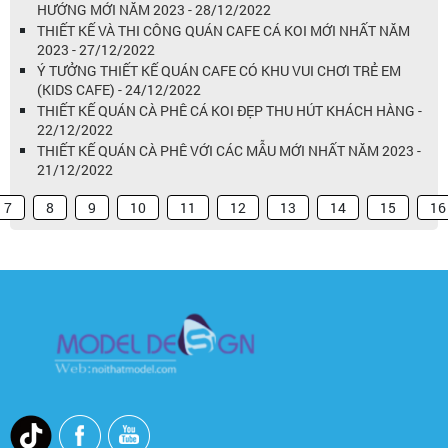
HƯỚNG MỚI NĂM 2023 - 28/12/2022
THIẾT KẾ VÀ THI CÔNG QUÁN CAFE CÁ KOI MỚI NHẤT NĂM
2023 - 27/12/2022
Ý TƯỞNG THIẾT KẾ QUÁN CAFE CÓ KHU VUI CHƠI TRẺ EM
(KIDS CAFE) - 24/12/2022
THIẾT KẾ QUÁN CÀ PHÊ CÁ KOI ĐẸP THU HÚT KHÁCH HÀNG -
22/12/2022
THIẾT KẾ QUÁN CÀ PHÊ VỚI CÁC MẪU MỚI NHẤT NĂM 2023 -
21/12/2022
7
8
9
10
11
12
13
14
15
16