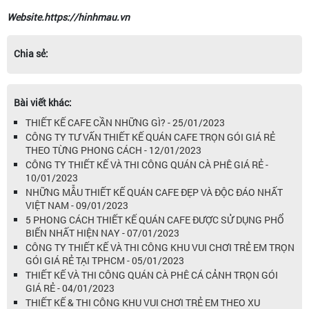
Website.https://hinhmau.vn
Chia sẻ:
Bài viết khác:
THIẾT KẾ CAFE CẦN NHỮNG GÌ? - 25/01/2023
CÔNG TY TƯ VẤN THIẾT KẾ QUÁN CAFE TRỌN GÓI GIÁ RẺ
THEO TỪNG PHONG CÁCH - 12/01/2023
CÔNG TY THIẾT KẾ VÀ THI CÔNG QUÁN CÀ PHÊ GIÁ RẺ -
10/01/2023
NHỮNG MẪU THIẾT KẾ QUÁN CAFE ĐẸP VÀ ĐỘC ĐÁO NHẤT
VIỆT NAM - 09/01/2023
5 PHONG CÁCH THIẾT KẾ QUÁN CAFE ĐƯỢC SỬ DỤNG PHỔ
BIẾN NHẤT HIỆN NAY - 07/01/2023
CÔNG TY THIẾT KẾ VÀ THI CÔNG KHU VUI CHƠI TRẺ EM TRỌN
GÓI GIÁ RẺ TẠI TPHCM - 05/01/2023
THIẾT KẾ VÀ THI CÔNG QUÁN CÀ PHÊ CÁ CẢNH TRỌN GÓI
GIÁ RẺ - 04/01/2023
THIẾT KẾ & THI CÔNG KHU VUI CHƠI TRẺ EM THEO XU