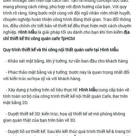
điển vintage, đến hiện đại cách tân. Tạo ra những concept độc đáo,
mang phong cách riêng, phù hợp với định hướng của bạn. Với quy
trình rõ ràng, từng bước một cùng với đội ngũ nhân viên nhiệt huyết,
chuyên nghiệp hoàn thiện công trình đúng thời gian. Trao đổi thông
tin, điều chỉnh chi tiết bản vẽ thiết kế đều thực hiện một cách chuyên
nghiệp.
Hình Mẫu
là giải pháp tối ưu dành cho bạn khi tìm kiếm
địa
chỉ thiết kế thi công quán cafe TpHCM
Quy trình thiết kế và thi công nội thất quán cafe tại Hình Mẫu
- Khảo sát mặt bằng, lên ý tưởng, tư vấn ban đầu cho khách hàng
- Phác thảo mặt bằng và ý tưởng: bước này là quan trọng nhất đối
với kiến trúc sư họa sỹ và với khách hàng.
- Xây dựng ý tưởng trên số liệu thực tế:
Hình Mẫu
cung cấp bản vẽ
tính toán sơ bộ của công trình thiết kế nội thất quán Cafe, Bar trên
mặt bằng 2D.
- Duyệt thiết kế 3D: kiến trúc, họa sỹ thiết kế sẽ mô phỏng không
gian quán thật của bạn trên bản vẽ 3D.
- Duyệt hồ sơ thiết kế: Sau khi kết thúc quá trình thiết kế & trang trí