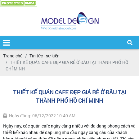
Trang chủ
Tin tức - sự kiện
THIẾT KẾ QUÁN CAFE ĐẸP GIÁ RẺ Ở ĐÂU TẠI THÀNH PHỐ HỒ
CHÍ MINH
THIẾT KẾ QUÁN CAFE ĐẸP GIÁ RẺ Ở ĐÂU TẠI
THÀNH PHỐ HỒ CHÍ MINH
Ngày đăng: 06/12/2022 10:49 AM
Ngày nay, các quán cafe ngày càng nhiều với đa dạng phong cách và
thiết kế khác nhau để đáp ứng nhu cầu ngày càng câu của khách
hàng. Ngoài công thức đồ uống ngon, nhân viên phục vụ tốt. Thì còn