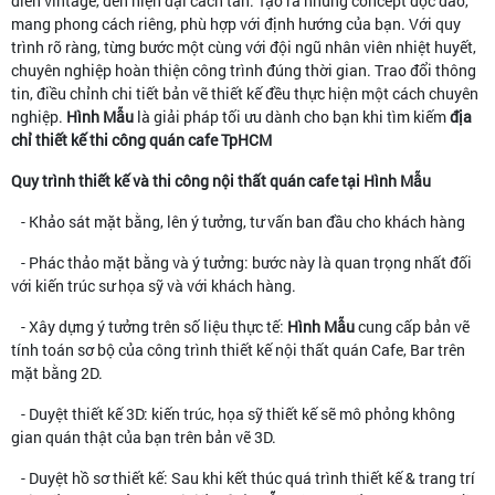
điển vintage, đến hiện đại cách tân. Tạo ra những concept độc đáo,
mang phong cách riêng, phù hợp với định hướng của bạn. Với quy
trình rõ ràng, từng bước một cùng với đội ngũ nhân viên nhiệt huyết,
chuyên nghiệp hoàn thiện công trình đúng thời gian. Trao đổi thông
tin, điều chỉnh chi tiết bản vẽ thiết kế đều thực hiện một cách chuyên
nghiệp.
Hình Mẫu
là giải pháp tối ưu dành cho bạn khi tìm kiếm
địa
chỉ thiết kế thi công quán cafe TpHCM
Quy trình thiết kế và thi công nội thất quán cafe tại Hình Mẫu
- Khảo sát mặt bằng, lên ý tưởng, tư vấn ban đầu cho khách hàng
- Phác thảo mặt bằng và ý tưởng: bước này là quan trọng nhất đối
với kiến trúc sư họa sỹ và với khách hàng.
- Xây dựng ý tưởng trên số liệu thực tế:
Hình Mẫu
cung cấp bản vẽ
tính toán sơ bộ của công trình thiết kế nội thất quán Cafe, Bar trên
mặt bằng 2D.
- Duyệt thiết kế 3D: kiến trúc, họa sỹ thiết kế sẽ mô phỏng không
gian quán thật của bạn trên bản vẽ 3D.
- Duyệt hồ sơ thiết kế: Sau khi kết thúc quá trình thiết kế & trang trí