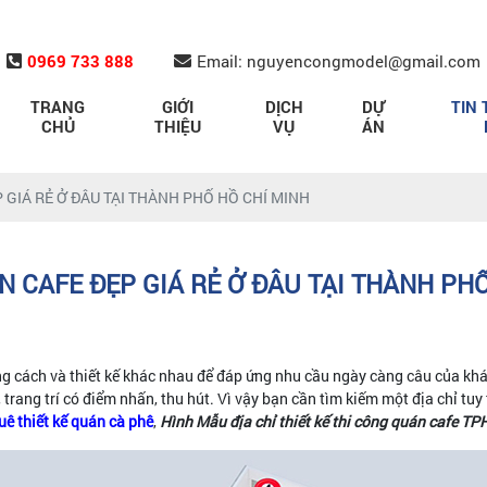
0969 733 888
Email: nguyencongmodel@gmail.com
TRANG
GIỚI
DỊCH
DỰ
TIN 
CHỦ
THIỆU
VỤ
ÁN
 GIÁ RẺ Ở ĐÂU TẠI THÀNH PHỐ HỒ CHÍ MINH
N CAFE ĐẸP GIÁ RẺ Ở ĐÂU TẠI THÀNH PH
ng cách và thiết kế khác nhau để đáp ứng nhu cầu ngày càng câu của kh
, trang trí có điểm nhấn, thu hút. Vì vậy bạn cần tìm kiếm một địa chỉ t
uê thiết kế quán cà phê
,
Hình Mẫu
địa chỉ thiết kế thi công quán cafe T