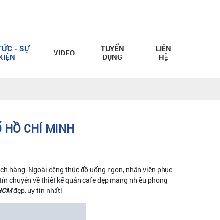
TỨC - SỰ
TUYỂN
LIÊN
VIDEO
KIỆN
DỤNG
HỆ
Ố HỒ CHÍ MINH
ách hàng. Ngoài công thức đồ uống ngon, nhân viên phục
uy tín chuyên về thiết kế quán cafe đẹp mang nhiều phong
PHCM
đẹp, uy tín nhất!