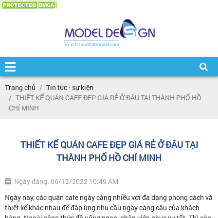
Trang chủ
Tin tức - sự kiện
THIẾT KẾ QUÁN CAFE ĐẸP GIÁ RẺ Ở ĐÂU TẠI THÀNH PHỐ HỒ
CHÍ MINH
THIẾT KẾ QUÁN CAFE ĐẸP GIÁ RẺ Ở ĐÂU TẠI
THÀNH PHỐ HỒ CHÍ MINH
Ngày đăng: 06/12/2022 10:49 AM
Ngày nay, các quán cafe ngày càng nhiều với đa dạng phong cách và
thiết kế khác nhau để đáp ứng nhu cầu ngày càng câu của khách
hàng. Ngoài công thức đồ uống ngon, nhân viên phục vụ tốt. Thì còn