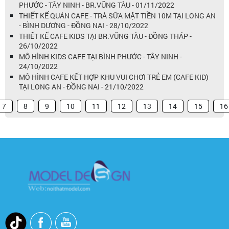
PHƯỚC - TÂY NINH - BR.VŨNG TÀU - 01/11/2022
THIẾT KẾ QUÁN CAFE - TRÀ SỮA MẶT TIỀN 10M TẠI LONG AN
- BÌNH DƯƠNG - ĐỒNG NAI - 28/10/2022
THIẾT KẾ CAFE KIDS TẠI BR.VŨNG TÀU - ĐỒNG THÁP -
26/10/2022
MÔ HÌNH KIDS CAFE TẠI BÌNH PHƯỚC - TÂY NINH -
24/10/2022
MÔ HÌNH CAFE KẾT HỢP KHU VUI CHƠI TRẺ EM (CAFE KID)
TẠI LONG AN - ĐỒNG NAI - 21/10/2022
7
8
9
10
11
12
13
14
15
16