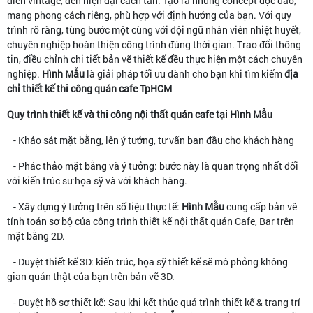
điển vintage, đến hiện đại cách tân. Tạo ra những concept độc đáo,
mang phong cách riêng, phù hợp với định hướng của bạn. Với quy
trình rõ ràng, từng bước một cùng với đội ngũ nhân viên nhiệt huyết,
chuyên nghiệp hoàn thiện công trình đúng thời gian. Trao đổi thông
tin, điều chỉnh chi tiết bản vẽ thiết kế đều thực hiện một cách chuyên
nghiệp.
Hình Mẫu
là giải pháp tối ưu dành cho bạn khi tìm kiếm
địa
chỉ thiết kế thi công quán cafe TpHCM
Quy trình thiết kế và thi công nội thất quán cafe tại Hình Mẫu
- Khảo sát mặt bằng, lên ý tưởng, tư vấn ban đầu cho khách hàng
- Phác thảo mặt bằng và ý tưởng: bước này là quan trọng nhất đối
với kiến trúc sư họa sỹ và với khách hàng.
- Xây dựng ý tưởng trên số liệu thực tế:
Hình Mẫu
cung cấp bản vẽ
tính toán sơ bộ của công trình thiết kế nội thất quán Cafe, Bar trên
mặt bằng 2D.
- Duyệt thiết kế 3D: kiến trúc, họa sỹ thiết kế sẽ mô phỏng không
gian quán thật của bạn trên bản vẽ 3D.
- Duyệt hồ sơ thiết kế: Sau khi kết thúc quá trình thiết kế & trang trí