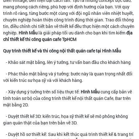
điển vintage, đến hiện đại cách tân. Tạo ra những concept độc đáo,
mang phong cách riêng, phù hợp với định hướng của bạn. Với quy
trình rõ ràng, từng bước một cùng với đội ngũ nhân viên nhiệt huyết,
chuyên nghiệp hoàn thiện công trình đúng thời gian. Trao đổi thông
tin, điều chỉnh chi tiết bản vẽ thiết kế đều thực hiện một cách chuyên
nghiệp.
Hình Mẫu
là giải pháp tối ưu dành cho bạn khi tìm kiếm
địa
chỉ thiết kế thi công quán cafe TpHCM
Quy trình thiết kế và thi công nội thất quán cafe tại Hình Mẫu
- Khảo sát mặt bằng, lên ý tưởng, tư vấn ban đầu cho khách hàng
- Phác thảo mặt bằng và ý tưởng: bước này là quan trọng nhất đối
với kiến trúc sư họa sỹ và với khách hàng.
- Xây dựng ý tưởng trên số liệu thực tế:
Hình Mẫu
cung cấp bản vẽ
tính toán sơ bộ của công trình thiết kế nội thất quán Cafe, Bar trên
mặt bằng 2D.
- Duyệt thiết kế 3D: kiến trúc, họa sỹ thiết kế sẽ mô phỏng không
gian quán thật của bạn trên bản vẽ 3D.
- Duyệt hồ sơ thiết kế: Sau khi kết thúc quá trình thiết kế & trang trí