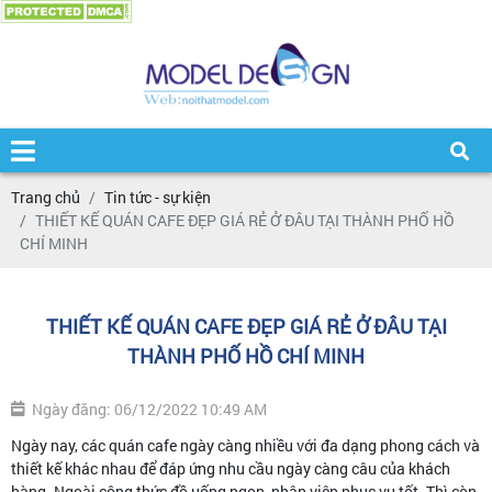
Trang chủ
Tin tức - sự kiện
THIẾT KẾ QUÁN CAFE ĐẸP GIÁ RẺ Ở ĐÂU TẠI THÀNH PHỐ HỒ
CHÍ MINH
THIẾT KẾ QUÁN CAFE ĐẸP GIÁ RẺ Ở ĐÂU TẠI
THÀNH PHỐ HỒ CHÍ MINH
Ngày đăng: 06/12/2022 10:49 AM
Ngày nay, các quán cafe ngày càng nhiều với đa dạng phong cách và
thiết kế khác nhau để đáp ứng nhu cầu ngày càng câu của khách
hàng. Ngoài công thức đồ uống ngon, nhân viên phục vụ tốt. Thì còn