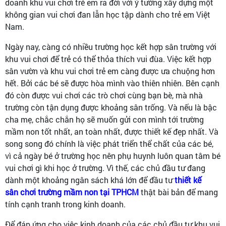
doanh khu vui chơi trẻ em ra đời với ý tưởng xây dựng một
không gian vui chơi đan lẫn học tập dành cho trẻ em Việt
Nam.
Ngày nay, càng có nhiều trường học kết hợp sân trường với
khu vui chơi để trẻ có thể thỏa thích vui đùa. Việc kết hợp
sân vườn và khu vui chơi trẻ em càng được ưa chuộng hơn
hết. Bởi các bé sẽ được hòa mình vào thiên nhiên. Bên cạnh
đó còn được vui chơi các trò chơi cùng bạn bè, mà nhà
trường còn tận dụng được khoảng sân trống. Và nếu là bậc
cha mẹ, chắc chắn họ sẽ muốn gửi con mình tới trường
mầm non tốt nhất, an toàn nhất, được thiết kế đẹp nhất. Và
song song đó chính là việc phát triển thể chất của các bé,
vì cả ngày bé ở trường học nên phụ huynh luôn quan tâm bé
vui chơi gì khi học ở trường. Vì thế, các chủ đầu tư đang
dành một khoảng ngân sách khá lớn để đầu tư
thiết kế
sân chơi trường mầm non tại TPHCM
thật bài bản để mang
tính cạnh tranh trong kinh doanh.
Để đáp ứng cho việc kinh doanh của các chủ đầu tư khu vui