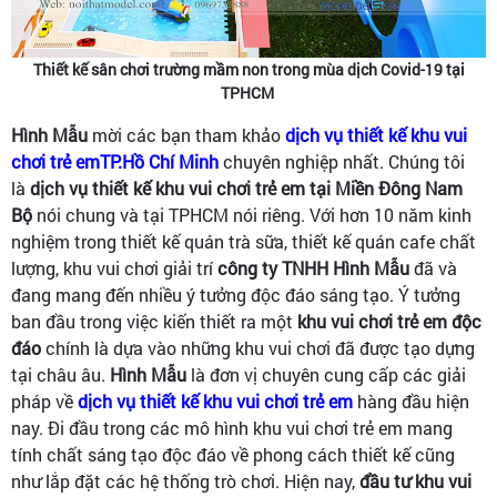
Thiết kế sân chơi trường mầm non trong mùa dịch Covid-19 tại
TPHCM
Hình Mẫu
mời các bạn tham khảo
dịch vụ thiết kế khu vui
chơi trẻ emTP.Hồ Chí Minh
chuyên nghiệp nhất. Chúng tôi
là
dịch vụ thiết kế khu vui chơi trẻ em tại Miền Đông Nam
Bộ
nói chung và tại TPHCM nói riêng. Với hơn 10 năm kinh
nghiệm trong thiết kế quán trà sữa, thiết kế quán cafe chất
lượng, khu vui chơi giải trí
công ty TNHH Hình Mẫu
đã và
đang mang đến nhiều ý tưởng độc đáo sáng tạo. Ý tưởng
ban đầu trong việc kiến thiết ra một
khu vui chơi trẻ em độc
đáo
chính là dựa vào những khu vui chơi đã được tạo dựng
tại châu âu.
Hình Mẫu
là đơn vị chuyên cung cấp các giải
pháp về
dịch vụ thiết kế khu vui chơi trẻ em
hàng đầu hiện
nay. Đi đầu trong các mô hình khu vui chơi trẻ em mang
tính chất sáng tạo độc đáo về phong cách thiết kế cũng
như lắp đặt các hệ thống trò chơi. Hiện nay,
đầu tư khu vui