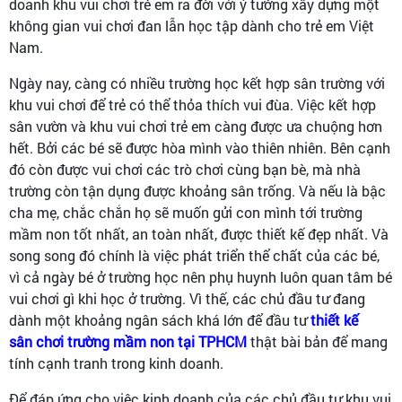
doanh khu vui chơi trẻ em ra đời với ý tưởng xây dựng một
không gian vui chơi đan lẫn học tập dành cho trẻ em Việt
Nam.
Ngày nay, càng có nhiều trường học kết hợp sân trường với
khu vui chơi để trẻ có thể thỏa thích vui đùa. Việc kết hợp
sân vườn và khu vui chơi trẻ em càng được ưa chuộng hơn
hết. Bởi các bé sẽ được hòa mình vào thiên nhiên. Bên cạnh
đó còn được vui chơi các trò chơi cùng bạn bè, mà nhà
trường còn tận dụng được khoảng sân trống. Và nếu là bậc
cha mẹ, chắc chắn họ sẽ muốn gửi con mình tới trường
mầm non tốt nhất, an toàn nhất, được thiết kế đẹp nhất. Và
song song đó chính là việc phát triển thể chất của các bé,
vì cả ngày bé ở trường học nên phụ huynh luôn quan tâm bé
vui chơi gì khi học ở trường. Vì thế, các chủ đầu tư đang
dành một khoảng ngân sách khá lớn để đầu tư
thiết kế
sân chơi trường mầm non tại TPHCM
thật bài bản để mang
tính cạnh tranh trong kinh doanh.
Để đáp ứng cho việc kinh doanh của các chủ đầu tư khu vui