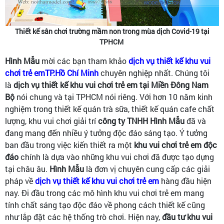
Thiết kế sân chơi trường mầm non trong mùa dịch Covid-19 tại
TPHCM
Hình Mẫu
mời các bạn tham khảo
dịch vụ thiết kế khu vui
chơi trẻ emTP.Hồ Chí Minh
chuyên nghiệp nhất. Chúng tôi
là
dịch vụ thiết kế khu vui chơi trẻ em tại Miền Đông Nam
Bộ
nói chung và tại TPHCM nói riêng. Với hơn 10 năm kinh
nghiệm trong thiết kế quán trà sữa, thiết kế quán cafe chất
lượng, khu vui chơi giải trí
công ty TNHH Hình Mẫu
đã và
đang mang đến nhiều ý tưởng độc đáo sáng tạo. Ý tưởng
ban đầu trong việc kiến thiết ra một
khu vui chơi trẻ em độc
đáo
chính là dựa vào những khu vui chơi đã được tạo dựng
tại châu âu.
Hình Mẫu
là đơn vị chuyên cung cấp các giải
pháp về
dịch vụ thiết kế khu vui chơi trẻ em
hàng đầu hiện
nay. Đi đầu trong các mô hình khu vui chơi trẻ em mang
tính chất sáng tạo độc đáo về phong cách thiết kế cũng
như lắp đặt các hệ thống trò chơi. Hiện nay,
đầu tư khu vui