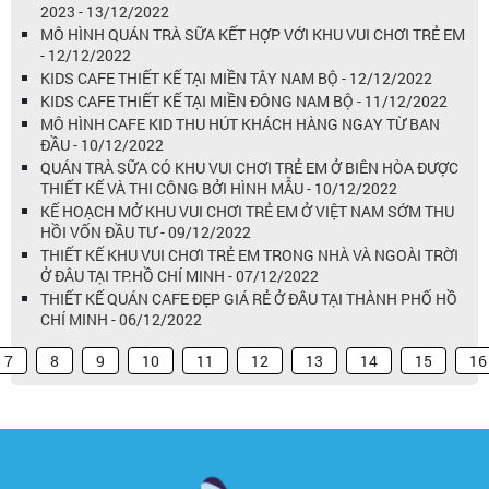
2023 - 13/12/2022
MÔ HÌNH QUÁN TRÀ SỮA KẾT HỢP VỚI KHU VUI CHƠI TRẺ EM
- 12/12/2022
KIDS CAFE THIẾT KẾ TẠI MIỀN TÂY NAM BỘ - 12/12/2022
KIDS CAFE THIẾT KẾ TẠI MIỀN ĐÔNG NAM BỘ - 11/12/2022
MÔ HÌNH CAFE KID THU HÚT KHÁCH HÀNG NGAY TỪ BAN
ĐẦU - 10/12/2022
QUÁN TRÀ SỮA CÓ KHU VUI CHƠI TRẺ EM Ở BIÊN HÒA ĐƯỢC
THIẾT KẾ VÀ THI CÔNG BỞI HÌNH MẪU - 10/12/2022
KẾ HOẠCH MỞ KHU VUI CHƠI TRẺ EM Ở VIỆT NAM SỚM THU
HỒI VỐN ĐẦU TƯ - 09/12/2022
THIẾT KẾ KHU VUI CHƠI TRẺ EM TRONG NHÀ VÀ NGOÀI TRỜI
Ở ĐÂU TẠI TP.HỒ CHÍ MINH - 07/12/2022
THIẾT KẾ QUÁN CAFE ĐẸP GIÁ RẺ Ở ĐÂU TẠI THÀNH PHỐ HỒ
CHÍ MINH - 06/12/2022
7
8
9
10
11
12
13
14
15
16