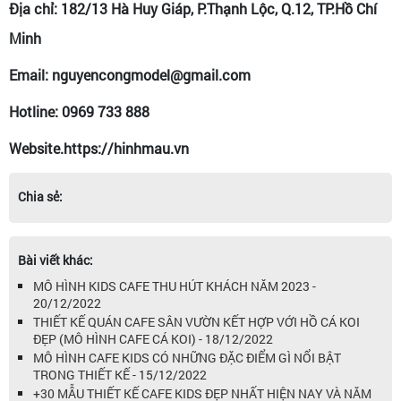
Địa chỉ: 182/13 Hà Huy Giáp, P.Thạnh Lộc, Q.12, TP.Hồ Chí
Minh
Email: nguyencongmodel@gmail.com
Hotline: 0969 733 888
Website.https://hinhmau.vn
Chia sẻ:
Bài viết khác:
MÔ HÌNH KIDS CAFE THU HÚT KHÁCH NĂM 2023 -
20/12/2022
THIẾT KẾ QUÁN CAFE SÂN VƯỜN KẾT HỢP VỚI HỒ CÁ KOI
ĐẸP (MÔ HÌNH CAFE CÁ KOI) - 18/12/2022
MÔ HÌNH CAFE KIDS CÓ NHỮNG ĐẶC ĐIỂM GÌ NỔI BẬT
TRONG THIẾT KẾ - 15/12/2022
+30 MẪU THIẾT KẾ CAFE KIDS ĐẸP NHẤT HIỆN NAY VÀ NĂM