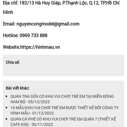
Địa chỉ: 182/13 Hà Huy Giáp, P.Thạnh Lộc, Q.12, TP.Hồ Chí
Minh
Email: nguyencongmodel@gmail.com
Hotline: 0969 733 888
Website.https://hinhmau.vn
Chia sẻ:
Bài viết khác:
QUÁN TRÀ SỮA CÓ KHU VUI CHƠI TRẺ EM TẠI MIỀN ĐÔNG
NAM BỘ - 05/12/2022
10 MẪU KHU VUI CHƠI TRẺ EM ĐƯỢC THIẾT KẾ BỞI CÔNG TY
HÌNH MẪU - 01/12/2022
QUÁN CÀ PHÊ CÓ KHU VUI CHƠI TRẺ EM QUẬN 7 (THIẾT KẾ
CAFE KID) - 30/11/2022