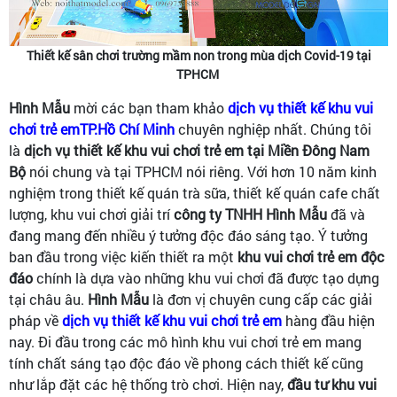
Thiết kế sân chơi trường mầm non trong mùa dịch Covid-19 tại
TPHCM
Hình Mẫu
mời các bạn tham khảo
dịch vụ thiết kế khu vui
chơi trẻ emTP.Hồ Chí Minh
chuyên nghiệp nhất. Chúng tôi
là
dịch vụ thiết kế khu vui chơi trẻ em tại Miền Đông Nam
Bộ
nói chung và tại TPHCM nói riêng. Với hơn 10 năm kinh
nghiệm trong thiết kế quán trà sữa, thiết kế quán cafe chất
lượng, khu vui chơi giải trí
công ty TNHH Hình Mẫu
đã và
đang mang đến nhiều ý tưởng độc đáo sáng tạo. Ý tưởng
ban đầu trong việc kiến thiết ra một
khu vui chơi trẻ em độc
đáo
chính là dựa vào những khu vui chơi đã được tạo dựng
tại châu âu.
Hình Mẫu
là đơn vị chuyên cung cấp các giải
pháp về
dịch vụ thiết kế khu vui chơi trẻ em
hàng đầu hiện
nay. Đi đầu trong các mô hình khu vui chơi trẻ em mang
tính chất sáng tạo độc đáo về phong cách thiết kế cũng
như lắp đặt các hệ thống trò chơi. Hiện nay,
đầu tư khu vui