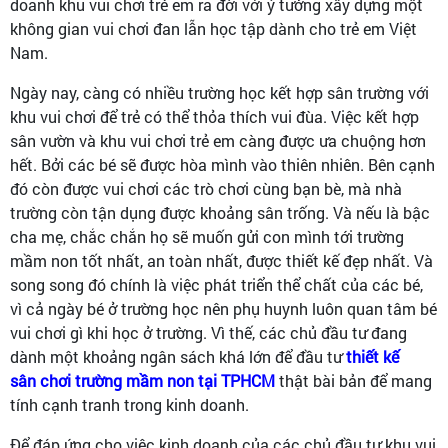
doanh khu vui chơi trẻ em ra đời với ý tưởng xây dựng một
không gian vui chơi đan lẫn học tập dành cho trẻ em Việt
Nam.
Ngày nay, càng có nhiều trường học kết hợp sân trường với
khu vui chơi để trẻ có thể thỏa thích vui đùa. Việc kết hợp
sân vườn và khu vui chơi trẻ em càng được ưa chuộng hơn
hết. Bởi các bé sẽ được hòa mình vào thiên nhiên. Bên cạnh
đó còn được vui chơi các trò chơi cùng bạn bè, mà nhà
trường còn tận dụng được khoảng sân trống. Và nếu là bậc
cha mẹ, chắc chắn họ sẽ muốn gửi con mình tới trường
mầm non tốt nhất, an toàn nhất, được thiết kế đẹp nhất. Và
song song đó chính là việc phát triển thể chất của các bé,
vì cả ngày bé ở trường học nên phụ huynh luôn quan tâm bé
vui chơi gì khi học ở trường. Vì thế, các chủ đầu tư đang
dành một khoảng ngân sách khá lớn để đầu tư
thiết kế
sân chơi trường mầm non tại TPHCM
thật bài bản để mang
tính cạnh tranh trong kinh doanh.
Để đáp ứng cho việc kinh doanh của các chủ đầu tư khu vui