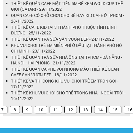
THIẾT KẾ QUÁN CAFE MẶT TIỀN 5M ĐỂ XEM WOLD CUP THẾ
GIỚI (QATAR) - 29/11/2022
QUÁN CAFE CÓ CHỖ CHƠI CHO BÉ HAY KID CAFE Ở TPHCM -
28/11/2022
THIẾT KẾ CAFE KID TẠI 3 THÀNH PHỐ THUỘC TỈNH BÌNH
DƯƠNG - 25/11/2022
THIẾT KẾ QUÁN TRÀ SỮA SÂN VƯỜN ĐẸP - 24/11/2022
KHU VUI CHƠI TRẺ EM MIỄN PHÍ Ở ĐÂU TẠI THÀNH PHỐ HỒ
CHÍ MINH - 23/11/2022
THIẾT KẾ QUÁN TRÀ SỮA NHÀ ỐNG TẠI TPHCM - ĐÀ NẴNG -
HÀ NỘI - HẢI PHÒNG - 21/11/2022
THIẾT KẾ QUÁN CÀ PHÊ VỚI NHỮNG MẪU THIẾT KẾ QUÁN
CAFE SÂN VƯỜN ĐẸP - 18/11/2022
THIẾT KẾ VÀ THI CÔNG KHU VUI CHƠI TRẺ EM TRỌN GÓI -
17/11/2022
THIẾT KẾ KHU VUI CHƠI CHO TRẺ TRONG NHÀ - NGOÀI TRỜI -
16/11/2022
7
8
9
10
11
12
13
14
15
16