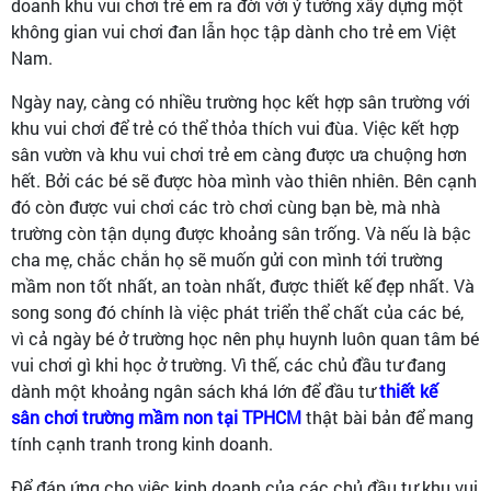
doanh khu vui chơi trẻ em ra đời với ý tưởng xây dựng một
không gian vui chơi đan lẫn học tập dành cho trẻ em Việt
Nam.
Ngày nay, càng có nhiều trường học kết hợp sân trường với
khu vui chơi để trẻ có thể thỏa thích vui đùa. Việc kết hợp
sân vườn và khu vui chơi trẻ em càng được ưa chuộng hơn
hết. Bởi các bé sẽ được hòa mình vào thiên nhiên. Bên cạnh
đó còn được vui chơi các trò chơi cùng bạn bè, mà nhà
trường còn tận dụng được khoảng sân trống. Và nếu là bậc
cha mẹ, chắc chắn họ sẽ muốn gửi con mình tới trường
mầm non tốt nhất, an toàn nhất, được thiết kế đẹp nhất. Và
song song đó chính là việc phát triển thể chất của các bé,
vì cả ngày bé ở trường học nên phụ huynh luôn quan tâm bé
vui chơi gì khi học ở trường. Vì thế, các chủ đầu tư đang
dành một khoảng ngân sách khá lớn để đầu tư
thiết kế
sân chơi trường mầm non tại TPHCM
thật bài bản để mang
tính cạnh tranh trong kinh doanh.
Để đáp ứng cho việc kinh doanh của các chủ đầu tư khu vui