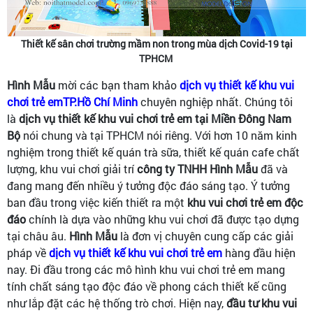
Thiết kế sân chơi trường mầm non trong mùa dịch Covid-19 tại
TPHCM
Hình Mẫu
mời các bạn tham khảo
dịch vụ thiết kế khu vui
chơi trẻ emTP.Hồ Chí Minh
chuyên nghiệp nhất. Chúng tôi
là
dịch vụ thiết kế khu vui chơi trẻ em tại Miền Đông Nam
Bộ
nói chung và tại TPHCM nói riêng. Với hơn 10 năm kinh
nghiệm trong thiết kế quán trà sữa, thiết kế quán cafe chất
lượng, khu vui chơi giải trí
công ty TNHH Hình Mẫu
đã và
đang mang đến nhiều ý tưởng độc đáo sáng tạo. Ý tưởng
ban đầu trong việc kiến thiết ra một
khu vui chơi trẻ em độc
đáo
chính là dựa vào những khu vui chơi đã được tạo dựng
tại châu âu.
Hình Mẫu
là đơn vị chuyên cung cấp các giải
pháp về
dịch vụ thiết kế khu vui chơi trẻ em
hàng đầu hiện
nay. Đi đầu trong các mô hình khu vui chơi trẻ em mang
tính chất sáng tạo độc đáo về phong cách thiết kế cũng
như lắp đặt các hệ thống trò chơi. Hiện nay,
đầu tư khu vui