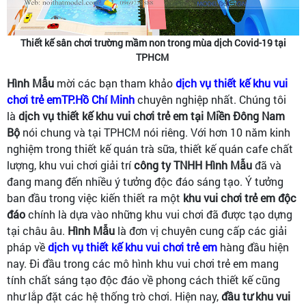
Thiết kế sân chơi trường mầm non trong mùa dịch Covid-19 tại
TPHCM
Hình Mẫu
mời các bạn tham khảo
dịch vụ thiết kế khu vui
chơi trẻ emTP.Hồ Chí Minh
chuyên nghiệp nhất. Chúng tôi
là
dịch vụ thiết kế khu vui chơi trẻ em tại Miền Đông Nam
Bộ
nói chung và tại TPHCM nói riêng. Với hơn 10 năm kinh
nghiệm trong thiết kế quán trà sữa, thiết kế quán cafe chất
lượng, khu vui chơi giải trí
công ty TNHH Hình Mẫu
đã và
đang mang đến nhiều ý tưởng độc đáo sáng tạo. Ý tưởng
ban đầu trong việc kiến thiết ra một
khu vui chơi trẻ em độc
đáo
chính là dựa vào những khu vui chơi đã được tạo dựng
tại châu âu.
Hình Mẫu
là đơn vị chuyên cung cấp các giải
pháp về
dịch vụ thiết kế khu vui chơi trẻ em
hàng đầu hiện
nay. Đi đầu trong các mô hình khu vui chơi trẻ em mang
tính chất sáng tạo độc đáo về phong cách thiết kế cũng
như lắp đặt các hệ thống trò chơi. Hiện nay,
đầu tư khu vui