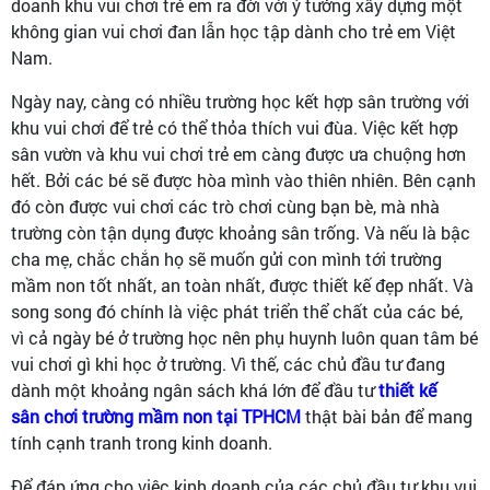
doanh khu vui chơi trẻ em ra đời với ý tưởng xây dựng một
không gian vui chơi đan lẫn học tập dành cho trẻ em Việt
Nam.
Ngày nay, càng có nhiều trường học kết hợp sân trường với
khu vui chơi để trẻ có thể thỏa thích vui đùa. Việc kết hợp
sân vườn và khu vui chơi trẻ em càng được ưa chuộng hơn
hết. Bởi các bé sẽ được hòa mình vào thiên nhiên. Bên cạnh
đó còn được vui chơi các trò chơi cùng bạn bè, mà nhà
trường còn tận dụng được khoảng sân trống. Và nếu là bậc
cha mẹ, chắc chắn họ sẽ muốn gửi con mình tới trường
mầm non tốt nhất, an toàn nhất, được thiết kế đẹp nhất. Và
song song đó chính là việc phát triển thể chất của các bé,
vì cả ngày bé ở trường học nên phụ huynh luôn quan tâm bé
vui chơi gì khi học ở trường. Vì thế, các chủ đầu tư đang
dành một khoảng ngân sách khá lớn để đầu tư
thiết kế
sân chơi trường mầm non tại TPHCM
thật bài bản để mang
tính cạnh tranh trong kinh doanh.
Để đáp ứng cho việc kinh doanh của các chủ đầu tư khu vui