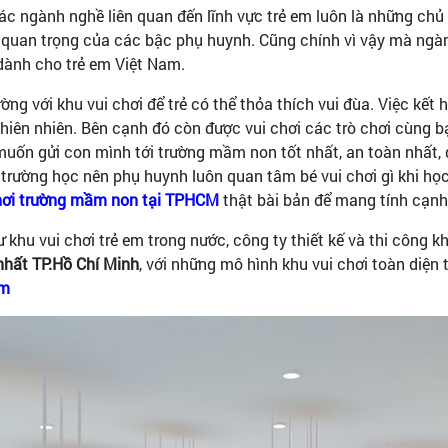
 ngành nghề liên quan đến lĩnh vực trẻ em luôn là những chủ đ
 quan trọng của các bậc phụ huynh. Cũng chính vì vậy mà ngành
dành cho trẻ em Việt Nam.
ờng với khu vui chơi để trẻ có thể thỏa thích vui đùa. Việc kết
hiên nhiên. Bên cạnh đó còn được vui chơi các trò chơi cùng 
muốn gửi con mình tới trường mầm non tốt nhất, an toàn nhất, 
 ở trường học nên phụ huynh luôn quan tâm bé vui chơi gì khi họ
chơi trường mầm non tại TPHCM
thật bài bản để mang tính cạnh
khu vui chơi trẻ em trong nước, công ty thiết kế và thi công k
 nhất TP.Hồ Chí Minh
, với những mô hình khu vui chơi toàn diện
em