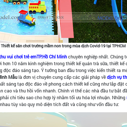
Thiết kế sân chơi trường mầm non trong mùa dịch Covid-19 tại TPHCM
 khu vui chơi trẻ emTP.Hồ Chí Minh
chuyên nghiệp nhất. Chúng t
 hơn 10 năm kinh nghiệm trong thiết kế quán trà sữa, thiết kế q
 độc đáo sáng tạo. Ý tưởng ban đầu trong việc kiến thiết ra 
Hình Mẫu
là đơn vị chuyên cung cấp các giải pháp về
dịch vụ th
ất sáng tạo độc đáo về phong cách thiết kế cũng như lắp đặt c
uận cao và thu hồi vốn nhanh. Chính vì thế các nhà đầu tư bắt 
 phải chi tiêu sao cho hợp lý nhằm tối ưu hóa lợi nhuận. Những
nhau tùy vào quy mô diện tích đất và cũng như vốn đầu tư.