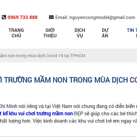
0969 733 888
Email: nguyencongmodel@gmail.com
TRANG
GIỚI
DỊCH
DỰ
TIN 
CHỦ
THIỆU
VỤ
ÁN
 mầm non trong mùa dịch Covid-19 tại TPHCM
ƠI TRƯỜNG MẦM NON TRONG MÙA DỊCH CO
Chí Minh nói riêng và tại Việt Nam nói chung đang có diễn biến
t kế khu vui chơi trường mầm non
ĐẸP sẽ giúp cho các bé thích
chất lượng hơn. Việc kinh doanh các khu vui chơi trẻ em ngay 