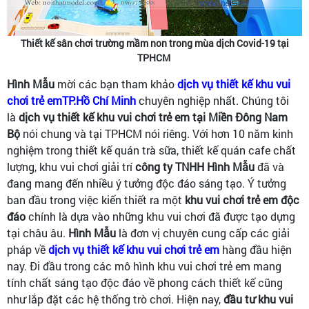
Thiết kế sân chơi trường mầm non trong mùa dịch Covid-19 tại
TPHCM
Hình Mẫu
mời các bạn tham khảo
dịch vụ thiết kế khu vui
chơi trẻ emTP.Hồ Chí Minh
chuyên nghiệp nhất. Chúng tôi
là
dịch vụ thiết kế khu vui chơi trẻ em tại Miền Đông Nam
Bộ
nói chung và tại TPHCM nói riêng. Với hơn 10 năm kinh
nghiệm trong thiết kế quán trà sữa, thiết kế quán cafe chất
lượng, khu vui chơi giải trí
công ty TNHH Hình Mẫu
đã và
đang mang đến nhiều ý tưởng độc đáo sáng tạo. Ý tưởng
ban đầu trong việc kiến thiết ra một
khu vui chơi trẻ em độc
đáo
chính là dựa vào những khu vui chơi đã được tạo dựng
tại châu âu.
Hình Mẫu
là đơn vị chuyên cung cấp các giải
pháp về
dịch vụ thiết kế khu vui chơi trẻ em
hàng đầu hiện
nay. Đi đầu trong các mô hình khu vui chơi trẻ em mang
tính chất sáng tạo độc đáo về phong cách thiết kế cũng
như lắp đặt các hệ thống trò chơi. Hiện nay,
đầu tư khu vui