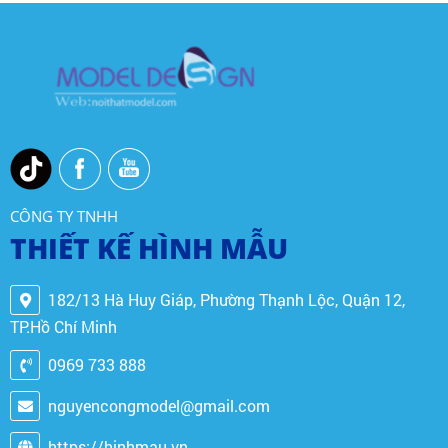
CÔNG TY TNHH
THIẾT KẾ HÌNH MẪU
182/13 Hà Huy Giáp, Phường Thạnh Lộc, Quận 12,
TP.Hồ Chí Minh
0969 733 888
nguyencongmodel@gmail.com
https://hinhmau.vn