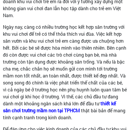
doanh khu vui chơi trẻ em ra đời với ý tưởng xây dựng một
không gian vui chơi đan lẫn học tập dành cho trẻ em Việt
Nam.
Ngày nay, càng có nhiều trường học kết hợp sân trường với
khu vui chơi để trẻ có thể thỏa thích vui đùa. Việc kết hợp
sân vườn và khu vui chơi trẻ em càng được ưa chuộng hơn
hết. Bởi các bé sẽ được hòa mình vào thiên nhiên. Bên cạnh
đó còn được vui chơi các trò chơi cùng bạn bè, mà nhà
trường còn tận dụng được khoảng sân trống. Và nếu là bậc
cha mẹ, chắc chắn họ sẽ muốn gửi con mình tới trường
mầm non tốt nhất, an toàn nhất, được thiết kế đẹp nhất. Và
song song đó chính là việc phát triển thể chất của các bé,
vì cả ngày bé ở trường học nên phụ huynh luôn quan tâm bé
vui chơi gì khi học ở trường. Vì thế, các chủ đầu tư đang
dành một khoảng ngân sách khá lớn để đầu tư
thiết kế
sân chơi trường mầm non tại TPHCM
thật bài bản để mang
tính cạnh tranh trong kinh doanh.
Để đáp ứng cho việc kinh doanh của các chủ đầu tư khu vui