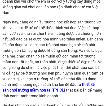
doanh khu vui chơi trẻ em ra đời với ý tưởng xây dựng một
không gian vui chơi đan lẫn học tập dành cho trẻ em Việt
Nam.
Ngày nay, càng có nhiều trường học kết hợp sân trường với
khu vui chơi để trẻ có thể thỏa thích vui đùa. Việc kết hợp
sân vườn và khu vui chơi trẻ em càng được ưa chuộng hơn
hết. Bởi các bé sẽ được hòa mình vào thiên nhiên. Bên cạnh
đó còn được vui chơi các trò chơi cùng bạn bè, mà nhà
trường còn tận dụng được khoảng sân trống. Và nếu là bậc
cha mẹ, chắc chắn họ sẽ muốn gửi con mình tới trường
mầm non tốt nhất, an toàn nhất, được thiết kế đẹp nhất. Và
song song đó chính là việc phát triển thể chất của các bé,
vì cả ngày bé ở trường học nên phụ huynh luôn quan tâm bé
vui chơi gì khi học ở trường. Vì thế, các chủ đầu tư đang
dành một khoảng ngân sách khá lớn để đầu tư
thiết kế
sân chơi trường mầm non tại TPHCM
thật bài bản để mang
tính cạnh tranh trong kinh doanh.
Để đáp ứng cho việc kinh doanh của các chủ đầu tư khu vui