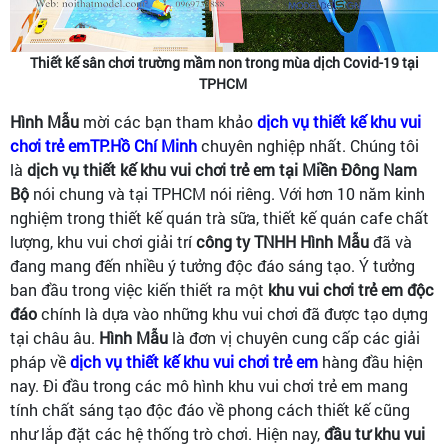
Thiết kế sân chơi trường mầm non trong mùa dịch Covid-19 tại
TPHCM
Hình Mẫu
mời các bạn tham khảo
dịch vụ thiết kế khu vui
chơi trẻ emTP.Hồ Chí Minh
chuyên nghiệp nhất. Chúng tôi
là
dịch vụ thiết kế khu vui chơi trẻ em tại Miền Đông Nam
Bộ
nói chung và tại TPHCM nói riêng. Với hơn 10 năm kinh
nghiệm trong thiết kế quán trà sữa, thiết kế quán cafe chất
lượng, khu vui chơi giải trí
công ty TNHH Hình Mẫu
đã và
đang mang đến nhiều ý tưởng độc đáo sáng tạo. Ý tưởng
ban đầu trong việc kiến thiết ra một
khu vui chơi trẻ em độc
đáo
chính là dựa vào những khu vui chơi đã được tạo dựng
tại châu âu.
Hình Mẫu
là đơn vị chuyên cung cấp các giải
pháp về
dịch vụ thiết kế khu vui chơi trẻ em
hàng đầu hiện
nay. Đi đầu trong các mô hình khu vui chơi trẻ em mang
tính chất sáng tạo độc đáo về phong cách thiết kế cũng
như lắp đặt các hệ thống trò chơi. Hiện nay,
đầu tư khu vui