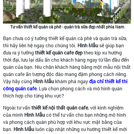
Tư vấn thiết kế quán cà phê - quán trà sữa đẹp nhất phía Nam
Bạn chưa có ý tưởng thiết kế quán cà phê và quán trà sữa,
thì hãy liên hệ ngay cho chúng tôi.
Hình Mẫu
sẽ giúp bạn
đưa ra ý tưởng
thiết kế quán cafe đẹp
theo kịp xu hướng
thời đại, lưu lại dấu ấn cho khách hàng ngay từ lần đầu đến
quán của bạn. Níu chân khách hàng bằng một mẫu nội thất
quán cafe ấn tượng độc đáo mang đậm phong cách riêng.
Vậy hãy cùng
Hình Mẫu
khám phá ngay
địa chỉ thiết kế thi
công quán cafe
.
Lựa chọn phong cách và mô hình quán
thích hợp cho từng khu vực?
Ngoài tư vấn
thiết kế nội thất quán cafe
, với kinh nghiệm
của mình
Hình Mẫu
có thể tư vấn cho bạn những mô hình
và phong cách quán phù hợp với khu vực mặt bằng của
bạn.
Hình Mẫu
luôn cập nhật những xu hướng thiết kế mới