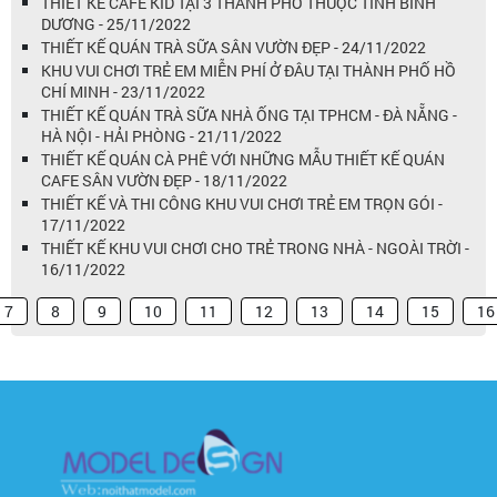
THIẾT KẾ CAFE KID TẠI 3 THÀNH PHỐ THUỘC TỈNH BÌNH
DƯƠNG - 25/11/2022
THIẾT KẾ QUÁN TRÀ SỮA SÂN VƯỜN ĐẸP - 24/11/2022
KHU VUI CHƠI TRẺ EM MIỄN PHÍ Ở ĐÂU TẠI THÀNH PHỐ HỒ
CHÍ MINH - 23/11/2022
THIẾT KẾ QUÁN TRÀ SỮA NHÀ ỐNG TẠI TPHCM - ĐÀ NẴNG -
HÀ NỘI - HẢI PHÒNG - 21/11/2022
THIẾT KẾ QUÁN CÀ PHÊ VỚI NHỮNG MẪU THIẾT KẾ QUÁN
CAFE SÂN VƯỜN ĐẸP - 18/11/2022
THIẾT KẾ VÀ THI CÔNG KHU VUI CHƠI TRẺ EM TRỌN GÓI -
17/11/2022
THIẾT KẾ KHU VUI CHƠI CHO TRẺ TRONG NHÀ - NGOÀI TRỜI -
16/11/2022
7
8
9
10
11
12
13
14
15
16