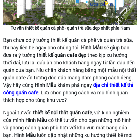
Tư vấn thiết kế quán cà phê - quán trà sữa đẹp nhất phía Nam
Bạn chưa có ý tưởng thiết kế quán cà phê và quán trà sữa,
thì hãy liên hệ ngay cho chúng tôi.
Hình Mẫu
sẽ giúp bạn
đưa ra ý tưởng
thiết kế quán cafe đẹp
theo kịp xu hướng
thời đại, lưu lại dấu ấn cho khách hàng ngay từ lần đầu đến
quán của bạn. Níu chân khách hàng bằng một mẫu nội thất
quán cafe ấn tượng độc đáo mang đậm phong cách riêng.
Vậy hãy cùng
Hình Mẫu
khám phá ngay
địa chỉ thiết kế thi
công quán cafe
.
Lựa chọn phong cách và mô hình quán
thích hợp cho từng khu vực?
Ngoài tư vấn
thiết kế nội thất quán cafe
, với kinh nghiệm
của mình
Hình Mẫu
có thể tư vấn cho bạn những mô hình
và phong cách quán phù hợp với khu vực mặt bằng của
bạn.
Hình Mẫu
luôn cập nhật những xu hướng thiết kế mới