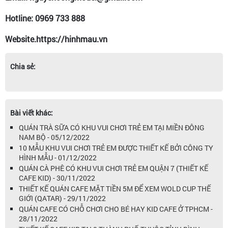
Hotline: 0969 733 888
Website.https://hinhmau.vn
Chia sẻ:
Bài viết khác:
QUÁN TRÀ SỮA CÓ KHU VUI CHƠI TRẺ EM TẠI MIỀN ĐÔNG
NAM BỘ - 05/12/2022
10 MẪU KHU VUI CHƠI TRẺ EM ĐƯỢC THIẾT KẾ BỞI CÔNG TY
HÌNH MẪU - 01/12/2022
QUÁN CÀ PHÊ CÓ KHU VUI CHƠI TRẺ EM QUẬN 7 (THIẾT KẾ
CAFE KID) - 30/11/2022
THIẾT KẾ QUÁN CAFE MẶT TIỀN 5M ĐỂ XEM WOLD CUP THẾ
GIỚI (QATAR) - 29/11/2022
QUÁN CAFE CÓ CHỖ CHƠI CHO BÉ HAY KID CAFE Ở TPHCM -
28/11/2022